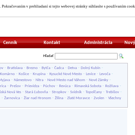
 Pokračovaním v prehliadaní si tejto webovej stránky súhlasíte s používaním cook
Neprihlásený uží
Cenník
Kontakt
Administrácia
Nový
Hľadať
-
-
-
-
-
-
-
ov
Bratislava
Brezno
Bytča
Čadca
Detva
Dolný Kubín
-
-
-
-
-
-
Komárno
Košice
Krupina
Kysucké Nové Mesto
Levice
Levoča
-
-
-
-
-
Myjava
Námestovo
Nitra
Nové Mesto nad Váhom
Nové Zámky
-
-
-
-
-
-
-
rica
Prešov
Prievidza
Púchov
Revúca
Rimavská Sobota
Rožňava
-
-
-
-
-
-
šská Nová Ves
Stará Ľubovňa
Stropkov
Svidník
Topoľčany
Trebišov
-
-
-
-
-
-
u
Žarnovica
Žiar nad Hronom
Žilina
Zlaté Moravce
Zvolen
Všechny