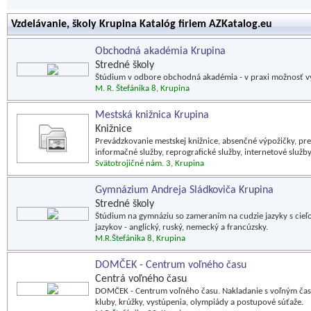
Vzdelávanie, školy Krupina Katalóg firiem AZKatalog.eu
Obchodná akadémia Krupina
Stredné školy
Štúdium v odbore obchodná akadémia - v praxi možnosť vy
M. R. Štefánika 8, Krupina
Mestská knižnica Krupina
Knižnice
Prevádzkovanie mestskej knižnice, absenčné výpožičky, pre
informačné služby, reprografické služby, internetové služby
Svätotrojičné nám. 3, Krupina
Gymnázium Andreja Sládkoviča Krupina
Stredné školy
Štúdium na gymnáziu so zameraním na cudzie jazyky s cieľ
jazykov - anglický, ruský, nemecký a francúzsky.
M.R.Štefánika 8, Krupina
DOMČEK - Centrum voľného času
Centrá voľného času
DOMČEK - Centrum voľného času. Nakladanie s voľným časom
kluby, krúžky, vystúpenia, olympiády a postupové súťaže.