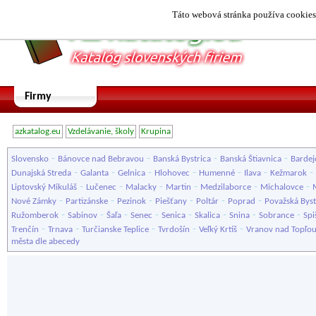
Táto webová stránka používa cookies.
Firmy
azkatalog.eu
Vzdelávanie, školy
Krupina
-
-
-
-
Slovensko
Bánovce nad Bebravou
Banská Bystrica
Banská Štiavnica
Bardej
-
-
-
-
-
-
-
Dunajská Streda
Galanta
Gelnica
Hlohovec
Humenné
Ilava
Kežmarok
-
-
-
-
-
-
Liptovský Mikuláš
Lučenec
Malacky
Martin
Medzilaborce
Michalovce
-
-
-
-
-
-
Nové Zámky
Partizánske
Pezinok
Piešťany
Poltár
Poprad
Považská Byst
-
-
-
-
-
-
-
-
Ružomberok
Sabinov
Šaľa
Senec
Senica
Skalica
Snina
Sobrance
Spi
-
-
-
-
-
Trenčín
Trnava
Turčianske Teplice
Tvrdošín
Veľký Krtíš
Vranov nad Topľo
města dle abecedy