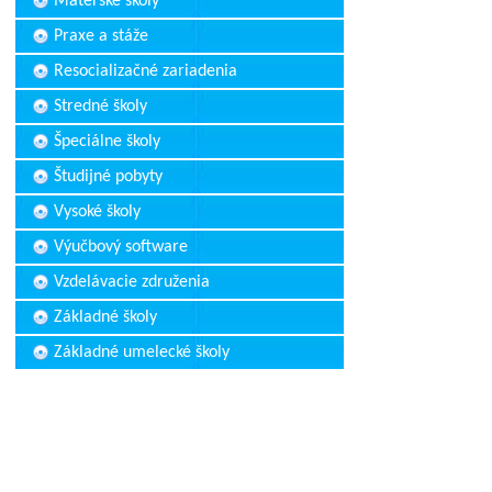
Materské školy
Praxe a stáže
Resocializačné zariadenia
Stredné školy
Špeciálne školy
Študijné pobyty
Vysoké školy
Výučbový software
Vzdelávacie združenia
Základné školy
Základné umelecké školy