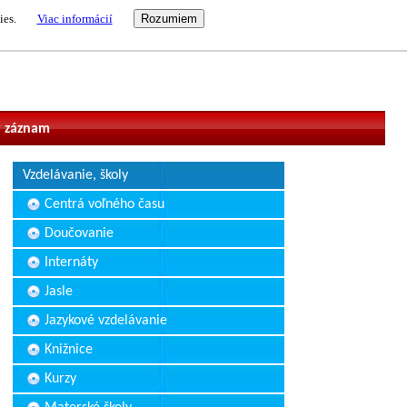
ies.
Viac informácií
vateľ
 záznam
Vzdelávanie, školy
Centrá voľného času
Doučovanie
Internáty
Jasle
Jazykové vzdelávanie
Knižnice
Kurzy