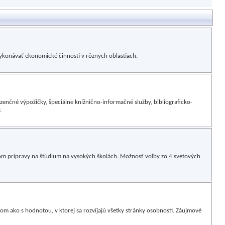
konávať ekonomické činnosti v rôznych oblastiach.
zenčné výpožičky, špeciálne knižnično-informačné služby, bibliograficko-
.
om prípravy na štúdium na vysokých školách. Možnosť voľby zo 4 svetových
 ako s hodnotou, v ktorej sa rozvíjajú všetky stránky osobnosti. Záujmové