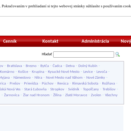
 Pokračovaním v prehliadaní si tejto webovej stránky súhlasíte s používaním cook
Neprihlásený uží
Cenník
Kontakt
Administrácia
Nový
Hľadať
-
-
-
-
-
-
-
ov
Bratislava
Brezno
Bytča
Čadca
Detva
Dolný Kubín
-
-
-
-
-
-
Komárno
Košice
Krupina
Kysucké Nové Mesto
Levice
Levoča
-
-
-
-
-
Myjava
Námestovo
Nitra
Nové Mesto nad Váhom
Nové Zámky
-
-
-
-
-
-
-
rica
Prešov
Prievidza
Púchov
Revúca
Rimavská Sobota
Rožňava
-
-
-
-
-
-
šská Nová Ves
Stará Ľubovňa
Stropkov
Svidník
Topoľčany
Trebišov
-
-
-
-
-
-
u
Žarnovica
Žiar nad Hronom
Žilina
Zlaté Moravce
Zvolen
Všechny