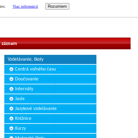
ies.
Viac informácií
vateľ
 záznam
Vzdelávanie, školy
Centrá voľného času
Doučovanie
Internáty
Jasle
Jazykové vzdelávanie
Knižnice
Kurzy