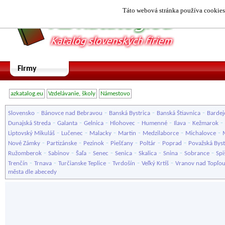
Táto webová stránka používa cookies.
Firmy
azkatalog.eu
Vzdelávanie, školy
Námestovo
-
-
-
-
Slovensko
Bánovce nad Bebravou
Banská Bystrica
Banská Štiavnica
Bardej
-
-
-
-
-
-
-
Dunajská Streda
Galanta
Gelnica
Hlohovec
Humenné
Ilava
Kežmarok
-
-
-
-
-
-
Liptovský Mikuláš
Lučenec
Malacky
Martin
Medzilaborce
Michalovce
-
-
-
-
-
-
Nové Zámky
Partizánske
Pezinok
Piešťany
Poltár
Poprad
Považská Byst
-
-
-
-
-
-
-
-
Ružomberok
Sabinov
Šaľa
Senec
Senica
Skalica
Snina
Sobrance
Spi
-
-
-
-
-
Trenčín
Trnava
Turčianske Teplice
Tvrdošín
Veľký Krtíš
Vranov nad Topľo
města dle abecedy