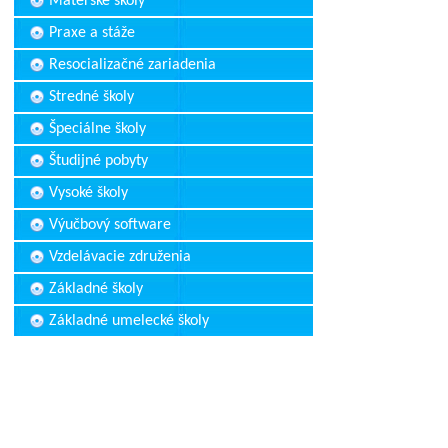
Materské školy
Praxe a stáže
Resocializačné zariadenia
Stredné školy
Špeciálne školy
Študijné pobyty
Vysoké školy
Výučbový software
Vzdelávacie združenia
Základné školy
Základné umelecké školy