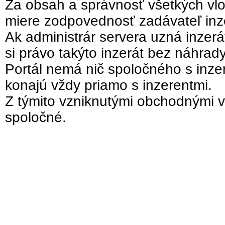
Za obsah a správnosť všetkých vlo
miere zodpovednosť zadávateľ inz
Ak administrár servera uzná inzer
si právo takýto inzerát bez náhrad
Portál nemá nič spoločného s inzer
konajú vždy priamo s inzerentmi.
Z týmito vzniknutými obchodnými v
spoločné.