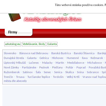
Táto webová stránka používa cookies. P
Firmy
azkatalog.eu
Vzdelávanie, školy
Galanta
-
-
-
-
Slovensko
Bánovce nad Bebravou
Banská Bystrica
Banská Štiavnica
Bardej
-
-
-
-
-
-
-
Dunajská Streda
Galanta
Gelnica
Hlohovec
Humenné
Ilava
Kežmarok
-
-
-
-
-
-
Liptovský Mikuláš
Lučenec
Malacky
Martin
Medzilaborce
Michalovce
-
-
-
-
-
-
Nové Zámky
Partizánske
Pezinok
Piešťany
Poltár
Poprad
Považská Byst
-
-
-
-
-
-
-
-
Ružomberok
Sabinov
Šaľa
Senec
Senica
Skalica
Snina
Sobrance
Spi
-
-
-
-
-
Trenčín
Trnava
Turčianske Teplice
Tvrdošín
Veľký Krtíš
Vranov nad Topľo
města dle abecedy