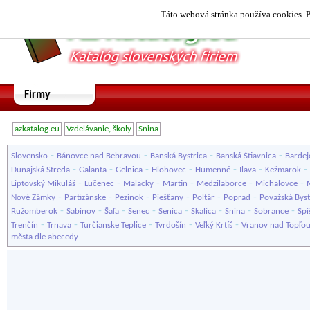
Táto webová stránka používa cookies. P
Firmy
azkatalog.eu
Vzdelávanie, školy
Snina
-
-
-
-
Slovensko
Bánovce nad Bebravou
Banská Bystrica
Banská Štiavnica
Bardej
-
-
-
-
-
-
-
Dunajská Streda
Galanta
Gelnica
Hlohovec
Humenné
Ilava
Kežmarok
-
-
-
-
-
-
Liptovský Mikuláš
Lučenec
Malacky
Martin
Medzilaborce
Michalovce
-
-
-
-
-
-
Nové Zámky
Partizánske
Pezinok
Piešťany
Poltár
Poprad
Považská Byst
-
-
-
-
-
-
-
-
Ružomberok
Sabinov
Šaľa
Senec
Senica
Skalica
Snina
Sobrance
Spi
-
-
-
-
-
Trenčín
Trnava
Turčianske Teplice
Tvrdošín
Veľký Krtíš
Vranov nad Topľo
města dle abecedy