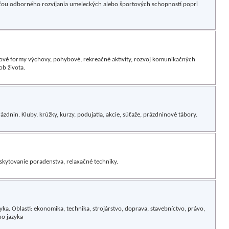
u odborného rozvíjania umeleckých alebo športových schopností popri
nové formy výchovy, pohybové, rekreačné aktivity, rozvoj komunikačných
ob života.
rázdnin. Kluby, krúžky, kurzy, podujatia, akcie, súťaže, prázdninové tábory.
oskytovanie poradenstva, relaxačné techniky.
yka. Oblasti: ekonomika, technika, strojárstvo, doprava, stavebníctvo, právo,
ho jazyka