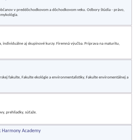
pre občanov v preddôchodkovom a dôchodkovom veku. Odbory štúdia - právo,
, mykológia.
, individuálne aj skupinové kurzy. Firemná výučba. Príprava na maturitu,
rskej fakulte, Fakulte ekológie a environmentalistiky, Fakulte enviromentálnej a
vy, prehliadky, súťaže.
nk Harmony Academy