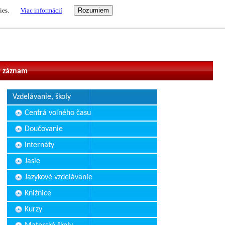
ies.
Viac informácií
vateľ
 záznam
Vzdelávanie, školy
Centrá voľného času
Doučovanie
Internáty
Jasle
Jazykové vzdelávanie
Knižnice
Kurzy