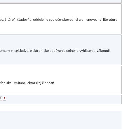
žby, čitáreň, študovňa, oddelenie spoločenskovednej a umenovednej literatúry
zmeny v legislatíve, elektronické podávanie colného vyhlásenia, zákonník
ch akcií vrátane lektorskej činnosti.
1
2