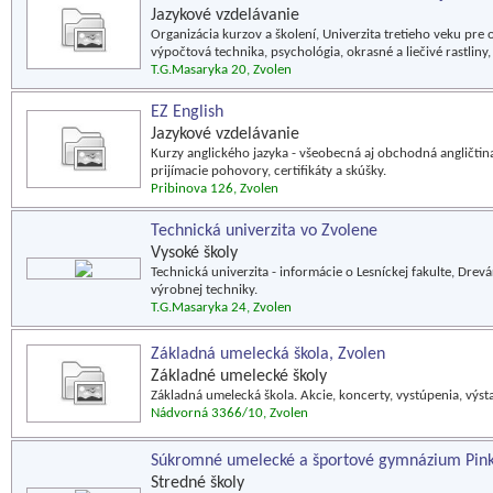
Jazykové vzdelávanie
Organizácia kurzov a školení, Univerzita tretieho veku 
výpočtová technika, psychológia, okrasné a liečivé rastliny
T.G.Masaryka 20, Zvolen
EZ English
Jazykové vzdelávanie
Kurzy anglického jazyka - všeobecná aj obchodná angličtina
prijímacie pohovory, certifikáty a skúšky.
Pribinova 126, Zvolen
Technická univerzita vo Zvolene
Vysoké školy
Technická univerzita - informácie o Lesníckej fakulte, Drevá
výrobnej techniky.
T.G.Masaryka 24, Zvolen
Základná umelecká škola, Zvolen
Základné umelecké školy
Základná umelecká škola. Akcie, koncerty, vystúpenia, výsta
Nádvorná 3366/10, Zvolen
Súkromné umelecké a športové gymnázium Pi
Stredné školy