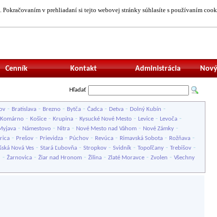
 Pokračovaním v prehliadaní si tejto webovej stránky súhlasíte s používaním cook
Neprihlásený uží
Cenník
Kontakt
Administrácia
Nový
Hľadať
-
-
-
-
-
-
-
ov
Bratislava
Brezno
Bytča
Čadca
Detva
Dolný Kubín
-
-
-
-
-
-
Komárno
Košice
Krupina
Kysucké Nové Mesto
Levice
Levoča
-
-
-
-
-
Myjava
Námestovo
Nitra
Nové Mesto nad Váhom
Nové Zámky
-
-
-
-
-
-
-
rica
Prešov
Prievidza
Púchov
Revúca
Rimavská Sobota
Rožňava
-
-
-
-
-
-
šská Nová Ves
Stará Ľubovňa
Stropkov
Svidník
Topoľčany
Trebišov
-
-
-
-
-
-
u
Žarnovica
Žiar nad Hronom
Žilina
Zlaté Moravce
Zvolen
Všechny