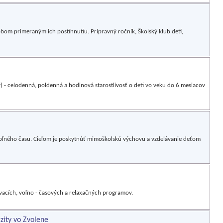
om primeraným ich postihnutiu. Prípravný ročník, Školský klub detí,
) - celodenná, poldenná a hodinová starostlivosť o deti vo veku do 6 mesiacov
ľného času. Cieľom je poskytnúť mimoškolskú výchovu a vzdelávanie deťom
acích, voľno - časových a relaxačných programov.
zity vo Zvolene