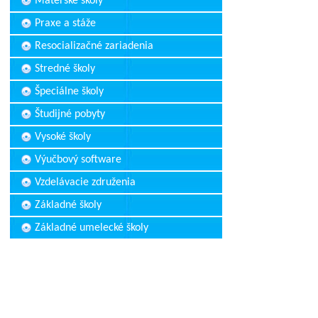
Materské školy
Praxe a stáže
Resocializačné zariadenia
Stredné školy
Špeciálne školy
Študijné pobyty
Vysoké školy
Výučbový software
Vzdelávacie združenia
Základné školy
Základné umelecké školy