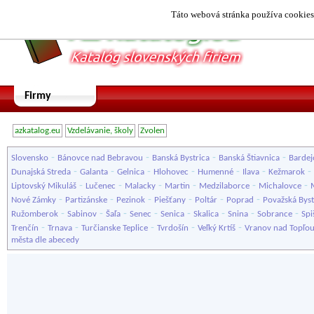
Táto webová stránka používa cookies.
Firmy
azkatalog.eu
Vzdelávanie, školy
Zvolen
-
-
-
-
Slovensko
Bánovce nad Bebravou
Banská Bystrica
Banská Štiavnica
Bardej
-
-
-
-
-
-
-
Dunajská Streda
Galanta
Gelnica
Hlohovec
Humenné
Ilava
Kežmarok
-
-
-
-
-
-
Liptovský Mikuláš
Lučenec
Malacky
Martin
Medzilaborce
Michalovce
-
-
-
-
-
-
Nové Zámky
Partizánske
Pezinok
Piešťany
Poltár
Poprad
Považská Byst
-
-
-
-
-
-
-
-
Ružomberok
Sabinov
Šaľa
Senec
Senica
Skalica
Snina
Sobrance
Spi
-
-
-
-
-
Trenčín
Trnava
Turčianske Teplice
Tvrdošín
Veľký Krtíš
Vranov nad Topľo
města dle abecedy