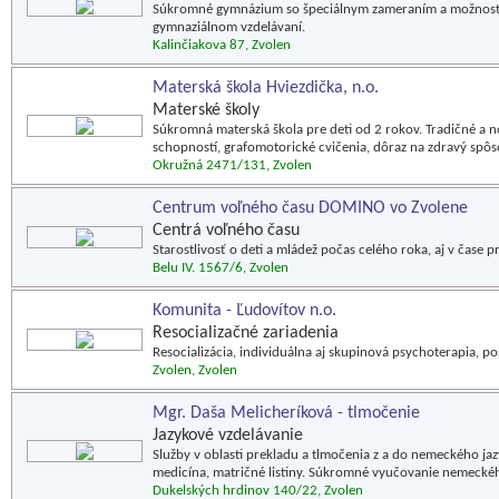
Súkromné gymnázium so špeciálnym zameraním a možnosťo
gymnaziálnom vzdelávaní.
Kalinčiakova 87, Zvolen
Materská škola Hviezdička, n.o.
Materské školy
Súkromná materská škola pre deti od 2 rokov. Tradičné a 
schopností, grafomotorické cvičenia, dôraz na zdravý spôs
Okružná 2471/131, Zvolen
Centrum voľného času DOMINO vo Zvolene
Centrá voľného času
Starostlivosť o deti a mládež počas celého roka, aj v čase p
Belu IV. 1567/6, Zvolen
Komunita - Ľudovítov n.o.
Resocializačné zariadenia
Resocializácia, individuálna aj skupinová psychoterapia, p
Zvolen, Zvolen
Mgr. Daša Melicheríková - tlmočenie
Jazykové vzdelávanie
Služby v oblasti prekladu a tlmočenia z a do nemeckého jaz
medicína, matričné listiny. Súkromné vyučovanie nemecké
Dukelských hrdinov 140/22, Zvolen