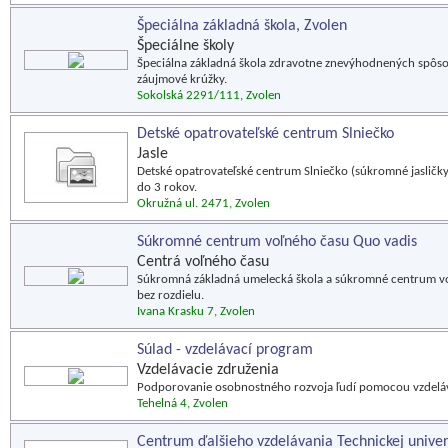
Špeciálna základná škola, Zvolen
Špeciálne školy
Špeciálna základná škola zdravotne znevýhodnených spôsob
záujmové krúžky.
Sokolská 2291/111, Zvolen
Detské opatrovateľské centrum Slniečko
Jasle
Detské opatrovateľské centrum Slniečko (súkromné jasličky
do 3 rokov.
Okružná ul. 2471, Zvolen
Súkromné centrum voľného času Quo vadis
Centrá voľného času
Súkromná základná umelecká škola a súkromné centrum vo
bez rozdielu.
Ivana Krasku 7, Zvolen
Súlad - vzdelávací program
Vzdelávacie združenia
Podporovanie osobnostného rozvoja ľudí pomocou vzdeláv
Tehelná 4, Zvolen
Centrum ďalšieho vzdelávania Technickej univer