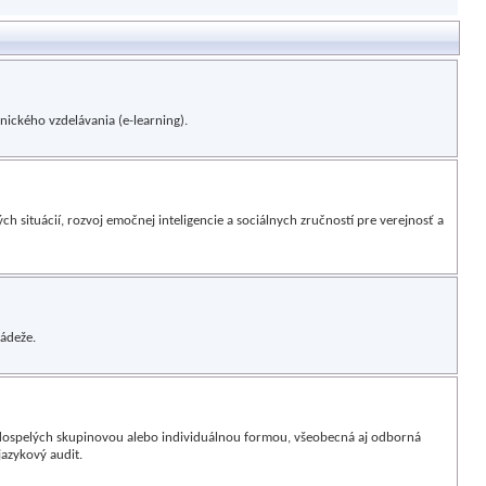
nického vzdelávania (e-learning).
h situácií, rozvoj emočnej inteligencie a sociálnych zručností pre verejnosť a
ádeže.
 dospelých skupinovou alebo individuálnou formou, všeobecná aj odborná
jazykový audit.