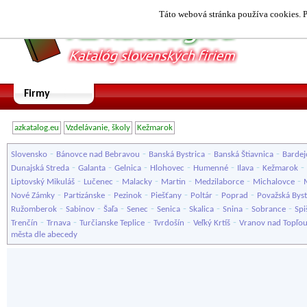
Táto webová stránka používa cookies. P
Firmy
azkatalog.eu
Vzdelávanie, školy
Kežmarok
-
-
-
-
Slovensko
Bánovce nad Bebravou
Banská Bystrica
Banská Štiavnica
Bardej
-
-
-
-
-
-
-
Dunajská Streda
Galanta
Gelnica
Hlohovec
Humenné
Ilava
Kežmarok
-
-
-
-
-
-
Liptovský Mikuláš
Lučenec
Malacky
Martin
Medzilaborce
Michalovce
-
-
-
-
-
-
Nové Zámky
Partizánske
Pezinok
Piešťany
Poltár
Poprad
Považská Byst
-
-
-
-
-
-
-
-
Ružomberok
Sabinov
Šaľa
Senec
Senica
Skalica
Snina
Sobrance
Spi
-
-
-
-
-
Trenčín
Trnava
Turčianske Teplice
Tvrdošín
Veľký Krtíš
Vranov nad Topľo
města dle abecedy