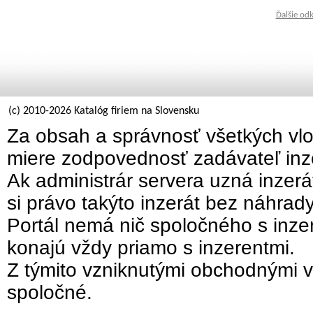
Ďalšie od
(c) 2010-2026 Katalóg firiem na Slovensku
Za obsah a správnosť všetkých vlo
miere zodpovednosť zadávateľ inz
Ak administrár servera uzná inzer
si právo takýto inzerát bez náhrad
Portál nemá nič spoločného s inzer
konajú vždy priamo s inzerentmi.
Z týmito vzniknutými obchodnými v
spoločné.