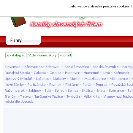
Táto webová stránka používa cookies. P
Firmy
azkatalog.eu
Vzdelávanie, školy
Poprad
-
-
-
-
Slovensko
Bánovce nad Bebravou
Banská Bystrica
Banská Štiavnica
Bardej
-
-
-
-
-
-
-
Dunajská Streda
Galanta
Gelnica
Hlohovec
Humenné
Ilava
Kežmarok
-
-
-
-
-
-
Liptovský Mikuláš
Lučenec
Malacky
Martin
Medzilaborce
Michalovce
-
-
-
-
-
-
Nové Zámky
Partizánske
Pezinok
Piešťany
Poltár
Poprad
Považská Byst
-
-
-
-
-
-
-
-
Ružomberok
Sabinov
Šaľa
Senec
Senica
Skalica
Snina
Sobrance
Spi
-
-
-
-
-
Trenčín
Trnava
Turčianske Teplice
Tvrdošín
Veľký Krtíš
Vranov nad Topľo
města dle abecedy