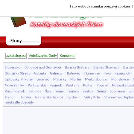
Táto webová stránka používa cookies. P
Firmy
azkatalog.eu
Vzdelávanie, školy
Komárno
-
-
-
-
Slovensko
Bánovce nad Bebravou
Banská Bystrica
Banská Štiavnica
Bardej
-
-
-
-
-
-
-
Dunajská Streda
Galanta
Gelnica
Hlohovec
Humenné
Ilava
Kežmarok
-
-
-
-
-
-
Liptovský Mikuláš
Lučenec
Malacky
Martin
Medzilaborce
Michalovce
-
-
-
-
-
-
Nové Zámky
Partizánske
Pezinok
Piešťany
Poltár
Poprad
Považská Byst
-
-
-
-
-
-
-
-
Ružomberok
Sabinov
Šaľa
Senec
Senica
Skalica
Snina
Sobrance
Spi
-
-
-
-
-
Trenčín
Trnava
Turčianske Teplice
Tvrdošín
Veľký Krtíš
Vranov nad Topľo
města dle abecedy