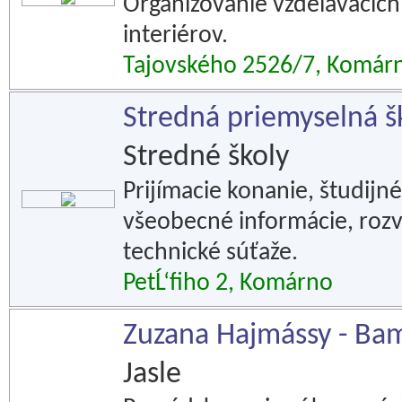
Organizovanie vzdelávacích 
interiérov.
Tajovského 2526/7, Komár
Stredná priemyselná šk
Stredné školy
Prijímacie konanie, študijné
všeobecné informácie, rozvr
technické súťaže.
PetĹ‘fiho 2, Komárno
Zuzana Hajmássy - Bamb
Jasle