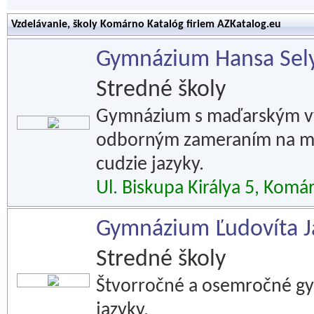
Vzdelávanie, školy Komárno Katalóg firiem AZKatalog.eu
Gymnázium Hansa Sel
Stredné školy
Gymnázium s maďarským vy
odborným zameraním na mat
cudzie jazyky.
Ul. Biskupa Királya 5, Komá
Gymnázium Ľudovíta J
Stredné školy
Štvorročné a osemročné g
jazyky.