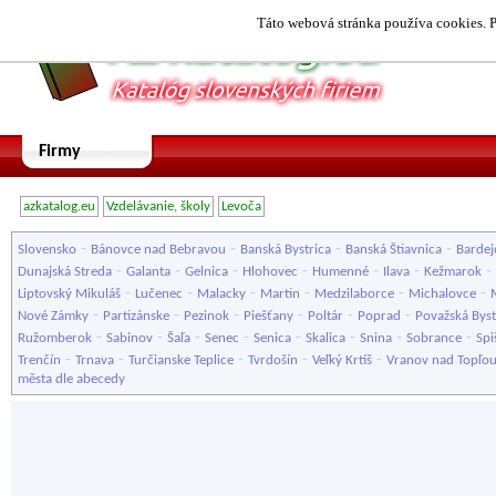
Táto webová stránka používa cookies. P
Firmy
azkatalog.eu
Vzdelávanie, školy
Levoča
-
-
-
-
Slovensko
Bánovce nad Bebravou
Banská Bystrica
Banská Štiavnica
Bardej
-
-
-
-
-
-
-
Dunajská Streda
Galanta
Gelnica
Hlohovec
Humenné
Ilava
Kežmarok
-
-
-
-
-
-
Liptovský Mikuláš
Lučenec
Malacky
Martin
Medzilaborce
Michalovce
-
-
-
-
-
-
Nové Zámky
Partizánske
Pezinok
Piešťany
Poltár
Poprad
Považská Byst
-
-
-
-
-
-
-
-
Ružomberok
Sabinov
Šaľa
Senec
Senica
Skalica
Snina
Sobrance
Spi
-
-
-
-
-
Trenčín
Trnava
Turčianske Teplice
Tvrdošín
Veľký Krtíš
Vranov nad Topľo
města dle abecedy