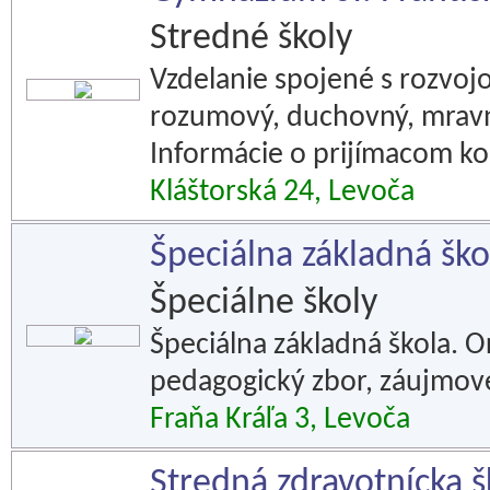
Stredné školy
Vzdelanie spojené s rozvoj
rozumový, duchovný, mravný,
Informácie o prijímacom ko
Kláštorská 24, Levoča
Špeciálna základná ško
Špeciálne školy
Špeciálna základná škola. O
pedagogický zbor, záujmové
Fraňa Kráľa 3, Levoča
Stredná zdravotnícka š