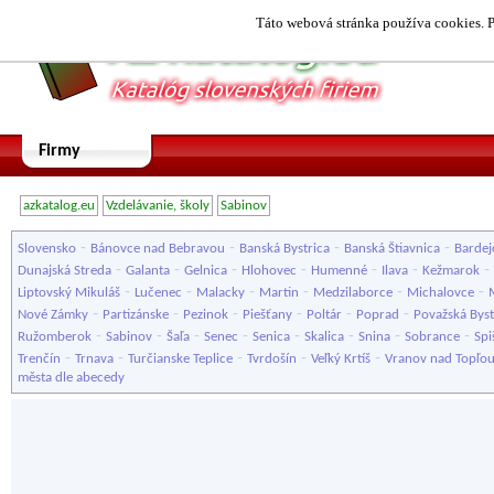
Táto webová stránka používa cookies. P
Firmy
azkatalog.eu
Vzdelávanie, školy
Sabinov
-
-
-
-
Slovensko
Bánovce nad Bebravou
Banská Bystrica
Banská Štiavnica
Bardej
-
-
-
-
-
-
-
Dunajská Streda
Galanta
Gelnica
Hlohovec
Humenné
Ilava
Kežmarok
-
-
-
-
-
-
Liptovský Mikuláš
Lučenec
Malacky
Martin
Medzilaborce
Michalovce
-
-
-
-
-
-
Nové Zámky
Partizánske
Pezinok
Piešťany
Poltár
Poprad
Považská Byst
-
-
-
-
-
-
-
-
Ružomberok
Sabinov
Šaľa
Senec
Senica
Skalica
Snina
Sobrance
Spi
-
-
-
-
-
Trenčín
Trnava
Turčianske Teplice
Tvrdošín
Veľký Krtíš
Vranov nad Topľo
města dle abecedy