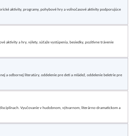
orické aktivity, programy, pohybové hry a voľnočasové aktivity podporujúce
 aktivity a hry, výlety, súťaže vystúpenia, besiedky, pozitívne trávenie
ej a odbornej literatúry, oddelenie pre deti a mládež, oddelenie beletrie pre
 disciplínach. Vyučovanie v hudobnom, výtvarnom, literárno-dramatickom a