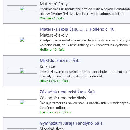
Materské školy
Predškolské zariadenie pre deti od 2 do 6 rokov. Grafomot
zdravý životný štýl, tvorivosť a rozvoj osobnosti dieťaťa.
Okružná 1, Šaľa
Materská škola Šaľa, Ul. J. Hollého č. 40
Materské školy
Predprimárne vzdelávanie pre deti od 2 do 6 rokov. Pohybové
voľného času, edukačné aktivity, enviromentálna výchova.
Hollého 40, Šaľa
Mestská knižnica Šaľa
Knižnice
Prevádzkovanie mestskej knižnice, obsahuje, oddelení náučn
dospelých, možnosť prístupu na internet.
Hlavná 61/15, Šaľa
Základná umelecká škola Šaľa
Základné umelecké školy
Škola je zameraná na výchovu a vzdelávanie v umeleckých
tanečnom odbore.
Kukučínova 27, Šaľa
Gymnázium Juraja Fándlyho, Šaľa
Stredné školy