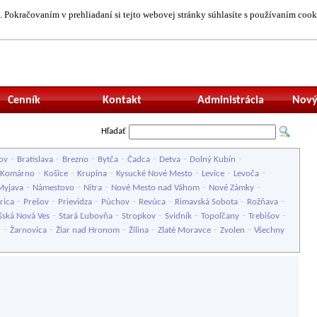
 Pokračovaním v prehliadaní si tejto webovej stránky súhlasíte s používaním cook
Neprihlásený uží
Cenník
Kontakt
Administrácia
Nový
Hľadať
-
-
-
-
-
-
-
ov
Bratislava
Brezno
Bytča
Čadca
Detva
Dolný Kubín
-
-
-
-
-
-
Komárno
Košice
Krupina
Kysucké Nové Mesto
Levice
Levoča
-
-
-
-
-
Myjava
Námestovo
Nitra
Nové Mesto nad Váhom
Nové Zámky
-
-
-
-
-
-
-
rica
Prešov
Prievidza
Púchov
Revúca
Rimavská Sobota
Rožňava
-
-
-
-
-
-
šská Nová Ves
Stará Ľubovňa
Stropkov
Svidník
Topoľčany
Trebišov
-
-
-
-
-
-
u
Žarnovica
Žiar nad Hronom
Žilina
Zlaté Moravce
Zvolen
Všechny