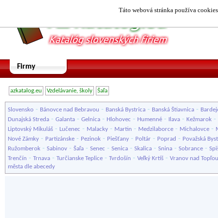
Táto webová stránka používa cookies.
Firmy
azkatalog.eu
Vzdelávanie, školy
Šaľa
-
-
-
-
Slovensko
Bánovce nad Bebravou
Banská Bystrica
Banská Štiavnica
Bardej
-
-
-
-
-
-
-
Dunajská Streda
Galanta
Gelnica
Hlohovec
Humenné
Ilava
Kežmarok
-
-
-
-
-
-
Liptovský Mikuláš
Lučenec
Malacky
Martin
Medzilaborce
Michalovce
-
-
-
-
-
-
Nové Zámky
Partizánske
Pezinok
Piešťany
Poltár
Poprad
Považská Byst
-
-
-
-
-
-
-
-
Ružomberok
Sabinov
Šaľa
Senec
Senica
Skalica
Snina
Sobrance
Spi
-
-
-
-
-
Trenčín
Trnava
Turčianske Teplice
Tvrdošín
Veľký Krtíš
Vranov nad Topľo
města dle abecedy