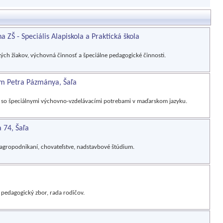
 ZŠ - Speciális Alapiskola a Praktická škola
ých žiakov, výchovná činnosť a špeciálne pedagogické činnosti.
m Petra Pázmánya, Šaľa
v so špeciálnymi výchovno-vzdelávacími potrebami v maďarskom jazyku.
 74, Šaľa
 agropodnikaní, chovateľstve, nadstavbové štúdium.
 pedagogický zbor, rada rodičov.