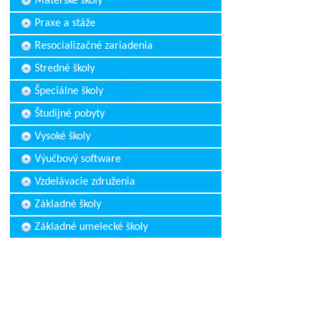
Materské školy
Praxe a stáže
Resocializačné zariadenia
Stredné školy
Špeciálne školy
Študijné pobyty
Vysoké školy
Výučbový software
Vzdelávacie združenia
Základné školy
Základné umelecké školy