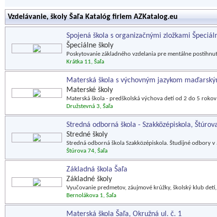
Vzdelávanie, školy Šaľa Katalóg firiem AZKatalog.eu
Spojená škola s organizačnými zložkami Špeciálna
Špeciálne školy
Poskytovanie základného vzdelania pre mentálne postihnut
Krátka 11, Šaľa
Materská škola s výchovným jazykom maďarský
Materské školy
Materská škola - predškolská výchova detí od 2 do 5 roko
Družstevná 3, Šaľa
Stredná odborná škola - Szakközépiskola, Štúrova
Stredné školy
Stredná odborná škola Szakközépiskola. Študijné odbory v
Štúrova 74, Šaľa
Základná škola Šaľa
Základné školy
Vyučovanie predmetov, záujmové krúžky, školský klub detí,
Bernolákova 1, Šaľa
Materská škola Šaľa, Okružná ul. č. 1