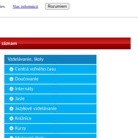
ies.
Viac informácií
vateľ
 záznam
Vzdelávanie, školy
Centrá voľného času
Doučovanie
Internáty
Jasle
Jazykové vzdelávanie
Knižnice
Kurzy