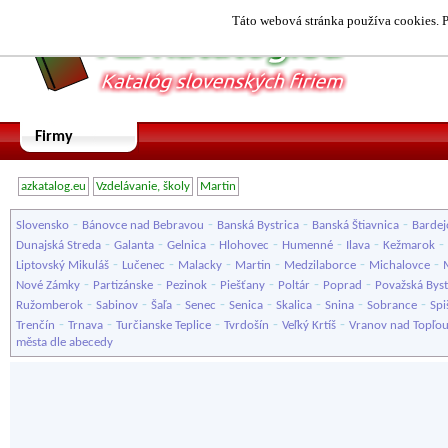
Táto webová stránka používa cookies. P
Firmy
azkatalog.eu
Vzdelávanie, školy
Martin
-
-
-
-
Slovensko
Bánovce nad Bebravou
Banská Bystrica
Banská Štiavnica
Bardej
-
-
-
-
-
-
-
Dunajská Streda
Galanta
Gelnica
Hlohovec
Humenné
Ilava
Kežmarok
-
-
-
-
-
-
Liptovský Mikuláš
Lučenec
Malacky
Martin
Medzilaborce
Michalovce
-
-
-
-
-
-
Nové Zámky
Partizánske
Pezinok
Piešťany
Poltár
Poprad
Považská Byst
-
-
-
-
-
-
-
-
Ružomberok
Sabinov
Šaľa
Senec
Senica
Skalica
Snina
Sobrance
Spi
-
-
-
-
-
Trenčín
Trnava
Turčianske Teplice
Tvrdošín
Veľký Krtíš
Vranov nad Topľo
města dle abecedy