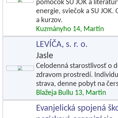
pomôcok SU JOK a literatúr
energie, sviečok a SU JOK.
a kurzov.
Kuzmányho 14, Martin
LEVÍČA, s. r. o.
Jasle
Celodenná starostlivosť o d
zdravom prostredí. Individu
strava, denne pobyt na če
Blažeja Bullu 13, Martin
Evanjelická spojená ško