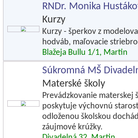
RNDr. Monika Hustáko
Kurzy
Kurzy - šperkov z modelova
hodváb, maľovacie striebro
Blažeja Bullu 1/1, Martin
Súkromná MŠ Divadel
Materské školy
Prevádzkovanie materskej šk
poskytuje výchovnú starost
odloženou školskou dochádz
záujmové krúžky.
Divadelná 32, Martin