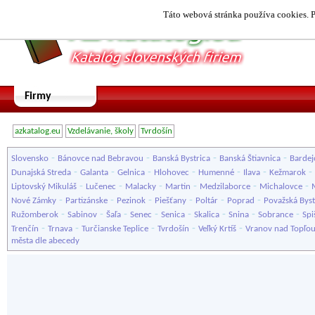
Táto webová stránka používa cookies. P
Firmy
azkatalog.eu
Vzdelávanie, školy
Tvrdošín
-
-
-
-
Slovensko
Bánovce nad Bebravou
Banská Bystrica
Banská Štiavnica
Bardej
-
-
-
-
-
-
-
Dunajská Streda
Galanta
Gelnica
Hlohovec
Humenné
Ilava
Kežmarok
-
-
-
-
-
-
Liptovský Mikuláš
Lučenec
Malacky
Martin
Medzilaborce
Michalovce
-
-
-
-
-
-
Nové Zámky
Partizánske
Pezinok
Piešťany
Poltár
Poprad
Považská Byst
-
-
-
-
-
-
-
-
Ružomberok
Sabinov
Šaľa
Senec
Senica
Skalica
Snina
Sobrance
Spi
-
-
-
-
-
Trenčín
Trnava
Turčianske Teplice
Tvrdošín
Veľký Krtíš
Vranov nad Topľo
města dle abecedy