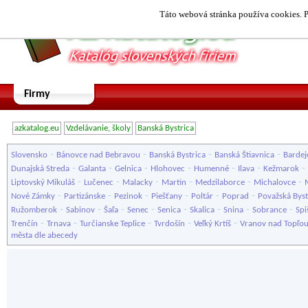
Táto webová stránka používa cookies. P
Firmy
azkatalog.eu
Vzdelávanie, školy
Banská Bystrica
-
-
-
-
Slovensko
Bánovce nad Bebravou
Banská Bystrica
Banská Štiavnica
Bardej
-
-
-
-
-
-
-
Dunajská Streda
Galanta
Gelnica
Hlohovec
Humenné
Ilava
Kežmarok
-
-
-
-
-
-
Liptovský Mikuláš
Lučenec
Malacky
Martin
Medzilaborce
Michalovce
-
-
-
-
-
-
Nové Zámky
Partizánske
Pezinok
Piešťany
Poltár
Poprad
Považská Byst
-
-
-
-
-
-
-
-
Ružomberok
Sabinov
Šaľa
Senec
Senica
Skalica
Snina
Sobrance
Spi
-
-
-
-
-
Trenčín
Trnava
Turčianske Teplice
Tvrdošín
Veľký Krtíš
Vranov nad Topľo
města dle abecedy