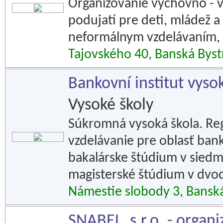
Organizovanie výchovno - v
podujatí pre deti, mládež 
neformálnym vzdelávaním, r
Tajovského 40, Banská Byst
Bankovní institut vysok
Vysoké školy
Súkromná vysoká škola. Reg
vzdelávanie pre oblasť bank
bakalárske štúdium v siedm
magisterské štúdium v dvo
Námestie slobody 3, Banská
SNABEL, s.r.o. - organi