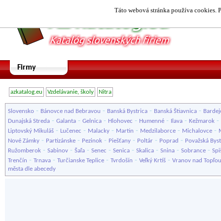
Táto webová stránka používa cookies. P
Firmy
azkatalog.eu
Vzdelávanie, školy
Nitra
-
-
-
-
Slovensko
Bánovce nad Bebravou
Banská Bystrica
Banská Štiavnica
Bardej
-
-
-
-
-
-
-
Dunajská Streda
Galanta
Gelnica
Hlohovec
Humenné
Ilava
Kežmarok
-
-
-
-
-
-
Liptovský Mikuláš
Lučenec
Malacky
Martin
Medzilaborce
Michalovce
-
-
-
-
-
-
Nové Zámky
Partizánske
Pezinok
Piešťany
Poltár
Poprad
Považská Byst
-
-
-
-
-
-
-
-
Ružomberok
Sabinov
Šaľa
Senec
Senica
Skalica
Snina
Sobrance
Spi
-
-
-
-
-
Trenčín
Trnava
Turčianske Teplice
Tvrdošín
Veľký Krtíš
Vranov nad Topľo
města dle abecedy