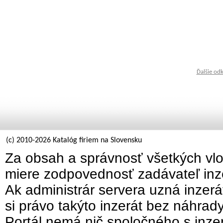
Ďalšie od
(c) 2010-2026 Katalóg firiem na Slovensku
Za obsah a správnosť všetkých vlo
miere zodpovednosť zadávateľ inz
Ak administrár servera uzná inzer
si právo takýto inzerát bez náhrad
Portál nemá nič spoločného s inzer