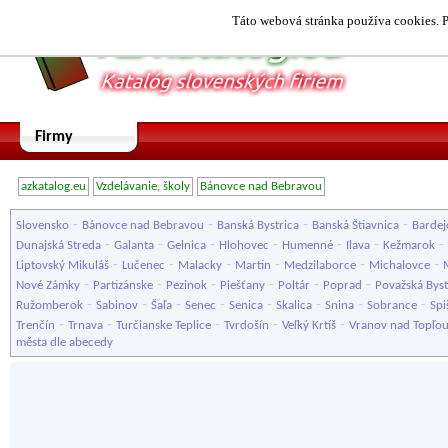
Táto webová stránka používa cookies. P
Firmy
azkatalog.eu
Vzdelávanie, školy
Bánovce nad Bebravou
-
-
-
-
Slovensko
Bánovce nad Bebravou
Banská Bystrica
Banská Štiavnica
Bardej
-
-
-
-
-
-
-
Dunajská Streda
Galanta
Gelnica
Hlohovec
Humenné
Ilava
Kežmarok
-
-
-
-
-
-
Liptovský Mikuláš
Lučenec
Malacky
Martin
Medzilaborce
Michalovce
-
-
-
-
-
-
Nové Zámky
Partizánske
Pezinok
Piešťany
Poltár
Poprad
Považská Byst
-
-
-
-
-
-
-
-
Ružomberok
Sabinov
Šaľa
Senec
Senica
Skalica
Snina
Sobrance
Spi
-
-
-
-
-
Trenčín
Trnava
Turčianske Teplice
Tvrdošín
Veľký Krtíš
Vranov nad Topľo
města dle abecedy