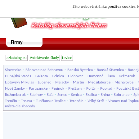
Táto webová stránka používa cookies. P
Firmy
azkatalog.eu
Vzdelávanie, školy
Levice
-
-
-
-
Slovensko
Bánovce nad Bebravou
Banská Bystrica
Banská Štiavnica
Bardej
-
-
-
-
-
-
-
Dunajská Streda
Galanta
Gelnica
Hlohovec
Humenné
Ilava
Kežmarok
-
-
-
-
-
-
Liptovský Mikuláš
Lučenec
Malacky
Martin
Medzilaborce
Michalovce
-
-
-
-
-
-
Nové Zámky
Partizánske
Pezinok
Piešťany
Poltár
Poprad
Považská Byst
-
-
-
-
-
-
-
-
Ružomberok
Sabinov
Šaľa
Senec
Senica
Skalica
Snina
Sobrance
Spi
-
-
-
-
-
Trenčín
Trnava
Turčianske Teplice
Tvrdošín
Veľký Krtíš
Vranov nad Topľo
města dle abecedy