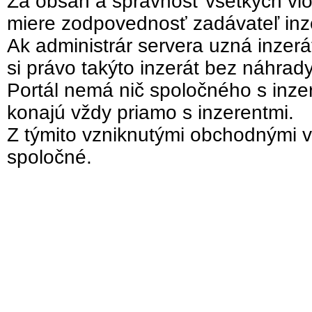
Za obsah a správnosť všetkých vlo
miere zodpovednosť zadávateľ inz
Ak administrár servera uzná inzer
si právo takýto inzerát bez náhrad
Portál nemá nič spoločného s inzer
konajú vždy priamo s inzerentmi.
Z týmito vzniknutými obchodnými v
spoločné.