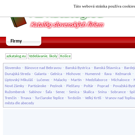
Táto webová stránka používa cookies.
Firmy
azkatalog.eu
Vzdelávanie, školy
Košice
-
-
-
-
Slovensko
Bánovce nad Bebravou
Banská Bystrica
Banská Štiavnica
Bardej
-
-
-
-
-
-
-
Dunajská Streda
Galanta
Gelnica
Hlohovec
Humenné
Ilava
Kežmarok
-
-
-
-
-
-
Liptovský Mikuláš
Lučenec
Malacky
Martin
Medzilaborce
Michalovce
-
-
-
-
-
-
Nové Zámky
Partizánske
Pezinok
Piešťany
Poltár
Poprad
Považská Byst
-
-
-
-
-
-
-
-
Ružomberok
Sabinov
Šaľa
Senec
Senica
Skalica
Snina
Sobrance
Spi
-
-
-
-
-
Trenčín
Trnava
Turčianske Teplice
Tvrdošín
Veľký Krtíš
Vranov nad Topľo
města dle abecedy