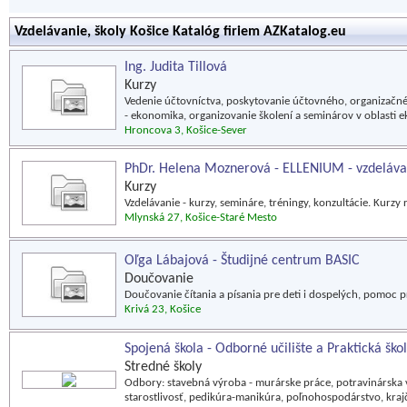
Vzdelávanie, školy Košice Katalóg firiem AZKatalog.eu
Ing. Judita Tillová
Kurzy
Vedenie účtovníctva, poskytovanie účtovného, organizačn
- ekonomika, organizovanie školení a seminárov v oblasti 
Hroncova 3, Košice-Sever
PhDr. Helena Moznerová - ELLENIUM - vzdeláva
Kurzy
Vzdelávanie - kurzy, semináre, tréningy, konzultácie. Kurz
Mlynská 27, Košice-Staré Mesto
Oľga Lábajová - Študijné centrum BASIC
Doučovanie
Doučovanie čítania a písania pre deti i dospelých, pomoc pr
Krivá 23, Košice
Spojená škola - Odborné učilište a Praktická ško
Stredné školy
Odbory: stavebná výroba - murárske práce, potravinárska v
starostlivosť, pedikúra-manikúra, poľnohospodárstvo, krajč