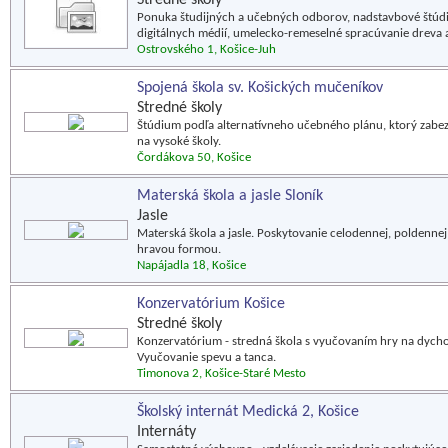
Stredné školy
Ponuka študijných a učebných odborov, nadstavbové štúdi
digitálnych médií, umelecko-remeselné spracúvanie dreva 
Ostrovského 1, Košice-Juh
Spojená škola sv. Košických mučeníkov
Stredné školy
Štúdium podľa alternatívneho učebného plánu, ktorý zabez
na vysoké školy.
Čordákova 50, Košice
Materská škola a jasle Sloník
Jasle
Materská škola a jasle. Poskytovanie celodennej, poldennej 
hravou formou.
Napájadla 18, Košice
Konzervatórium Košice
Stredné školy
Konzervatórium - stredná škola s vyučovaním hry na dychov
Vyučovanie spevu a tanca.
Timonova 2, Košice-Staré Mesto
Školský internát Medická 2, Košice
Internáty