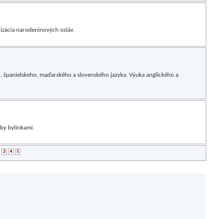
nizácia narodeninových osláv.
o, španielskeho, maďarského a slovenského jazyka. Výuka anglického a
čby bylinkami.
3
4
5