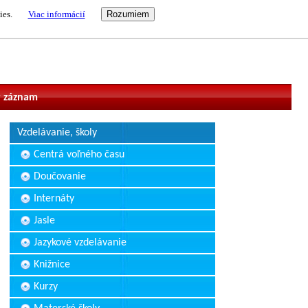
ies.
Viac informácií
vateľ
 záznam
Vzdelávanie, školy
Centrá voľného času
Doučovanie
Internáty
Jasle
Jazykové vzdelávanie
Knižnice
Kurzy