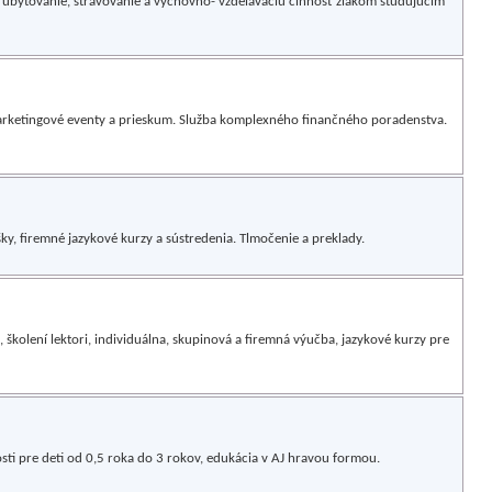
 ubytovanie, stravovanie a výchovno- vzdelávaciu činnosť žiakom študujúcim
rketingové eventy a prieskum. Služba komplexného finančného poradenstva.
ky, firemné jazykové kurzy a sústredenia. Tlmočenie a preklady.
školení lektori, individuálna, skupinová a firemná výučba, jazykové kurzy pre
sti pre deti od 0,5 roka do 3 rokov, edukácia v AJ hravou formou.