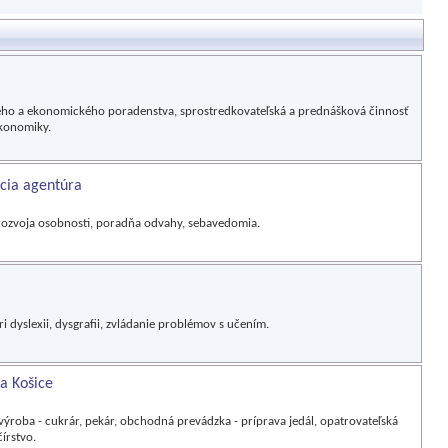
ého a ekonomického poradenstva, sprostredkovateľská a prednášková činnosť
ekonomiky.
cia agentúra
y rozvoja osobnosti, poradňa odvahy, sebavedomia.
i dyslexii, dysgrafii, zvládanie problémov s učením.
la Košice
ýroba - cukrár, pekár, obchodná prevádzka - príprava jedál, opatrovateľská
írstvo.