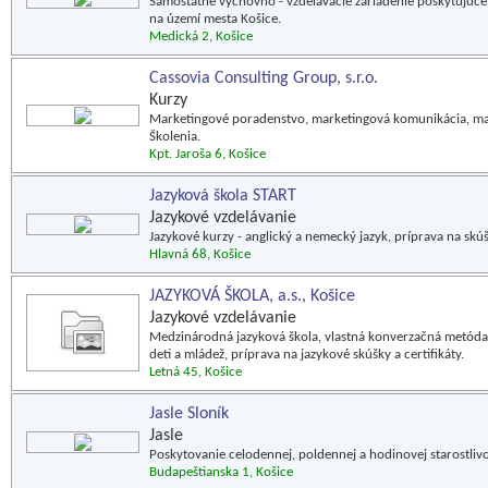
Samostatné výchovno - vzdelávacie zariadenie poskytujúce
na území mesta Košice.
Medická 2, Košice
Cassovia Consulting Group, s.r.o.
Kurzy
Marketingové poradenstvo, marketingová komunikácia, ma
Školenia.
Kpt. Jaroša 6, Košice
Jazyková škola START
Jazykové vzdelávanie
Jazykové kurzy - anglický a nemecký jazyk, príprava na skúš
Hlavná 68, Košice
JAZYKOVÁ ŠKOLA, a.s., Košice
Jazykové vzdelávanie
Medzinárodná jazyková škola, vlastná konverzačná metóda, 
deti a mládež, príprava na jazykové skúšky a certifikáty.
Letná 45, Košice
Jasle Sloník
Jasle
Poskytovanie celodennej, poldennej a hodinovej starostlivo
Budapeštianska 1, Košice