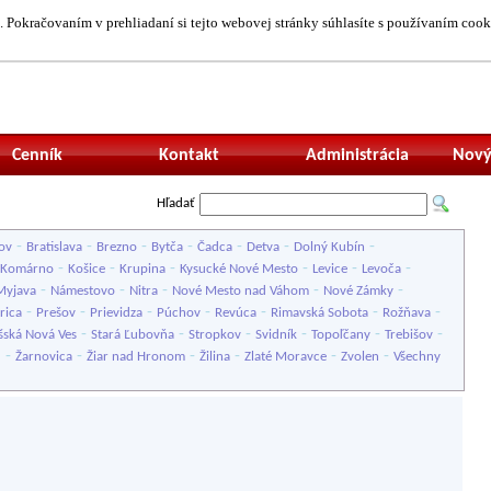
 Pokračovaním v prehliadaní si tejto webovej stránky súhlasíte s používaním cook
Neprihlásený uží
Cenník
Kontakt
Administrácia
Nový
Hľadať
-
-
-
-
-
-
-
ov
Bratislava
Brezno
Bytča
Čadca
Detva
Dolný Kubín
-
-
-
-
-
-
Komárno
Košice
Krupina
Kysucké Nové Mesto
Levice
Levoča
-
-
-
-
-
Myjava
Námestovo
Nitra
Nové Mesto nad Váhom
Nové Zámky
-
-
-
-
-
-
-
rica
Prešov
Prievidza
Púchov
Revúca
Rimavská Sobota
Rožňava
-
-
-
-
-
-
šská Nová Ves
Stará Ľubovňa
Stropkov
Svidník
Topoľčany
Trebišov
-
-
-
-
-
-
u
Žarnovica
Žiar nad Hronom
Žilina
Zlaté Moravce
Zvolen
Všechny