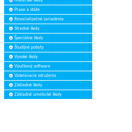
Materské školy
Praxe a stáže
Resocializačné zariadenia
Stredné školy
Špeciálne školy
Študijné pobyty
Vysoké školy
Výučbový software
Vzdelávacie združenia
Základné školy
Základné umelecké školy