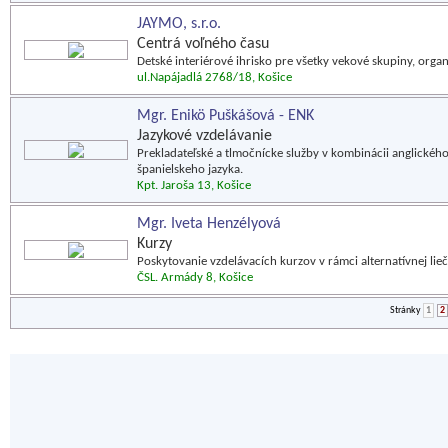
JAYMO, s.r.o.
Centrá voľného času
Detské interiérové ihrisko pre všetky vekové skupiny, orga
ul.Napájadlá 2768/18, Košice
Mgr. Enikö Puškášová - ENK
Jazykové vzdelávanie
Prekladateľské a tlmočnícke služby v kombinácii anglickéh
španielskeho jazyka.
Kpt. Jaroša 13, Košice
Mgr. Iveta Henzélyová
Kurzy
Poskytovanie vzdelávacích kurzov v rámci alternatívnej lie
ČSL. Armády 8, Košice
Stránky
1
2