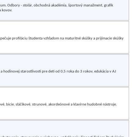
um. Odbory - stolár, obchodná akadémia, športový manažment, grafik
a kovov.
pečuje profiláciu študenta vzhľadom na maturitné skúšky a prijímacie skúšky
a hodinovej starostlivosti pre deti od 0,5 roka do 3 rokov, edukácia v AJ
é, bicie, sláčikové, strunové, akordeónové a klavírne hudobné nástroje.