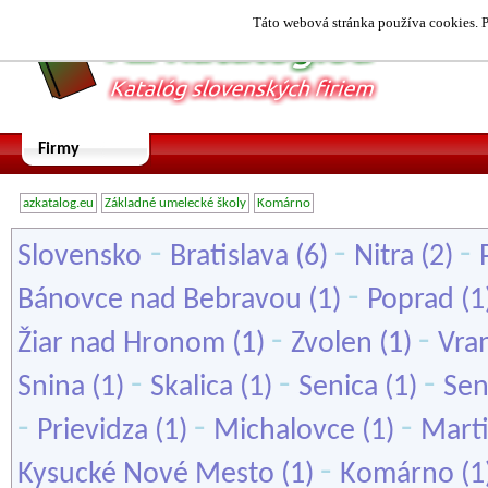
Táto webová stránka používa cookies. P
Firmy
azkatalog.eu
Základné umelecké školy
Komárno
-
-
-
Slovensko
Bratislava
(6)
Nitra
(2)
-
Bánovce nad Bebravou
(1)
Poprad
(1
-
-
Žiar nad Hronom
(1)
Zvolen
(1)
Vra
-
-
-
Snina
(1)
Skalica
(1)
Senica
(1)
Sen
-
-
-
Prievidza
(1)
Michalovce
(1)
Mart
-
Kysucké Nové Mesto
(1)
Komárno
(1