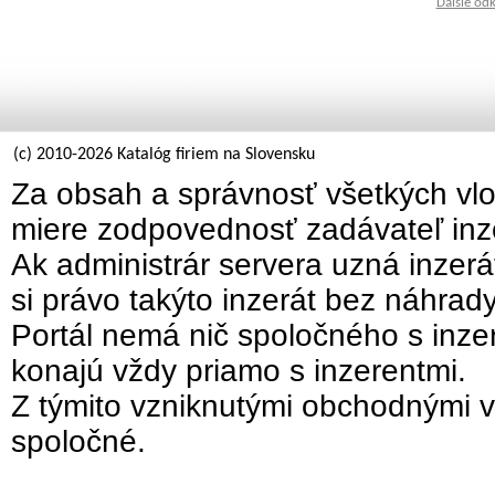
Ďalšie od
(c) 2010-2026 Katalóg firiem na Slovensku
Za obsah a správnosť všetkých vlo
miere zodpovednosť zadávateľ inz
Ak administrár servera uzná inzer
si právo takýto inzerát bez náhrad
Portál nemá nič spoločného s inzer
konajú vždy priamo s inzerentmi.
Z týmito vzniknutými obchodnými v
spoločné.