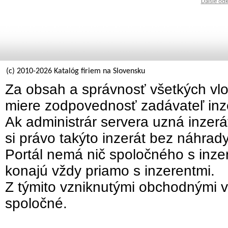
Ďalšie od
(c) 2010-2026 Katalóg firiem na Slovensku
Za obsah a správnosť všetkých vlo
miere zodpovednosť zadávateľ inz
Ak administrár servera uzná inzer
si právo takýto inzerát bez náhrad
Portál nemá nič spoločného s inzer
konajú vždy priamo s inzerentmi.
Z týmito vzniknutými obchodnými v
spoločné.