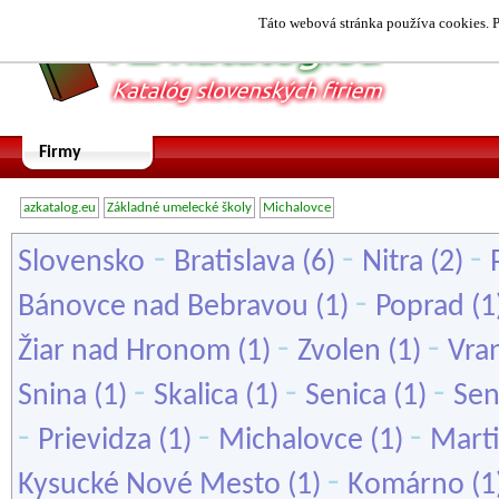
Táto webová stránka používa cookies. P
Firmy
azkatalog.eu
Základné umelecké školy
Michalovce
-
-
-
Slovensko
Bratislava
(6)
Nitra
(2)
-
Bánovce nad Bebravou
(1)
Poprad
(1
-
-
Žiar nad Hronom
(1)
Zvolen
(1)
Vra
-
-
-
Snina
(1)
Skalica
(1)
Senica
(1)
Sen
-
-
-
Prievidza
(1)
Michalovce
(1)
Mart
-
Kysucké Nové Mesto
(1)
Komárno
(1