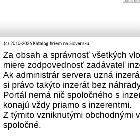
Ďalšie od
(c) 2010-2026 Katalóg firiem na Slovensku
Za obsah a správnosť všetkých vlo
miere zodpovednosť zadávateľ inz
Ak administrár servera uzná inzer
si právo takýto inzerát bez náhrad
Portál nemá nič spoločného s inzer
konajú vždy priamo s inzerentmi.
Z týmito vzniknutými obchodnými v
spoločné.