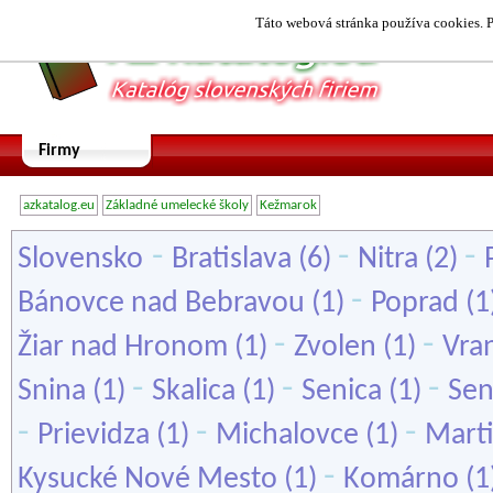
Táto webová stránka používa cookies. P
Firmy
azkatalog.eu
Základné umelecké školy
Kežmarok
-
-
-
Slovensko
Bratislava
(6)
Nitra
(2)
-
Bánovce nad Bebravou
(1)
Poprad
(1
-
-
Žiar nad Hronom
(1)
Zvolen
(1)
Vra
-
-
-
Snina
(1)
Skalica
(1)
Senica
(1)
Sen
-
-
-
Prievidza
(1)
Michalovce
(1)
Mart
-
Kysucké Nové Mesto
(1)
Komárno
(1