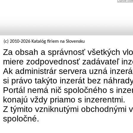
Ďalšie od
(c) 2010-2026 Katalóg firiem na Slovensku
Za obsah a správnosť všetkých vlo
miere zodpovednosť zadávateľ inz
Ak administrár servera uzná inzer
si právo takýto inzerát bez náhrad
Portál nemá nič spoločného s inzer
konajú vždy priamo s inzerentmi.
Z týmito vzniknutými obchodnými v
spoločné.