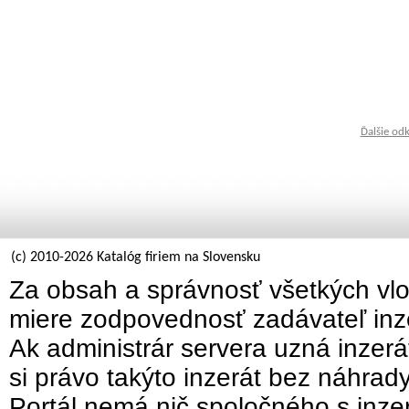
Ďalšie od
(c) 2010-2026 Katalóg firiem na Slovensku
Za obsah a správnosť všetkých vlo
miere zodpovednosť zadávateľ inz
Ak administrár servera uzná inzer
si právo takýto inzerát bez náhrad
Portál nemá nič spoločného s inzer