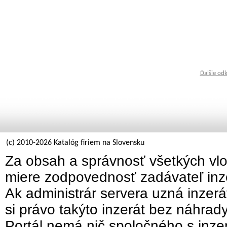
Ďalšie od
(c) 2010-2026 Katalóg firiem na Slovensku
Za obsah a správnosť všetkých vlo
miere zodpovednosť zadávateľ inz
Ak administrár servera uzná inzer
si právo takýto inzerát bez náhrad
Portál nemá nič spoločného s inzer