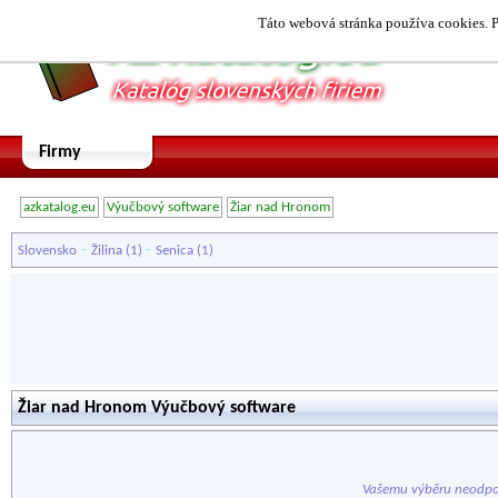
Táto webová stránka používa cookies. P
Firmy
azkatalog.eu
Výučbový software
Žiar nad Hronom
-
-
Slovensko
Žilina
(1)
Senica
(1)
Žiar nad Hronom Výučbový software
Vašemu výběru neodpo