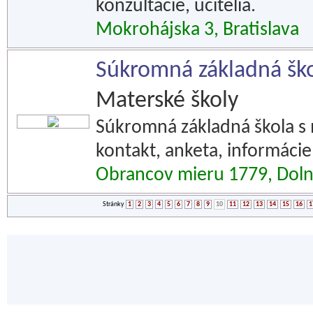
konzultácie, učitelia.
Mokrohájska 3, Bratislava
Súkromná základná ško
Materské školy
Súkromná základná škola s 
kontakt, anketa, informácie 
Obrancov mieru 1779, Doln
Stránky
1
2
3
4
5
6
7
8
9
10
11
12
13
14
15
16
1