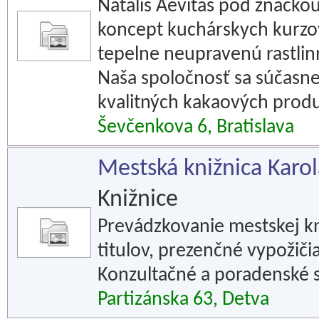
Natalis Aevitas pod značko
koncept kuchárskych kurzov
tepelne neupravenú rastlin
Naša spoločnosť sa súčasne
kvalitných kakaových prod
Ševčenkova 6, Bratislava
Mestská knižnica Kar
Knižnice
Prevádzkovanie mestskej kn
titulov, prezenčné vypožič
Konzultačné a poradenské s
Partizánska 63, Detva