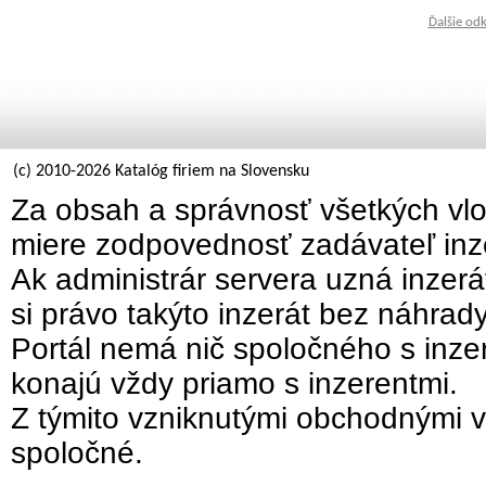
Ďalšie od
(c) 2010-2026 Katalóg firiem na Slovensku
Za obsah a správnosť všetkých vlo
miere zodpovednosť zadávateľ inz
Ak administrár servera uzná inzer
si právo takýto inzerát bez náhrad
Portál nemá nič spoločného s inzer
konajú vždy priamo s inzerentmi.
Z týmito vzniknutými obchodnými v
spoločné.