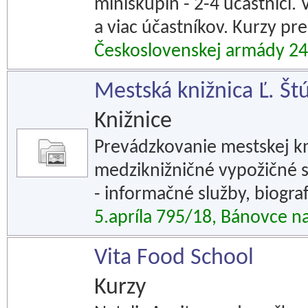
miniskupín - 2-4 účastníci
a viac účastníkov. Kurzy pre
Československej armády 24,
Mestská knižnica Ľ. Št
Knižnice
Prevádzkovanie mestskej kn
medziknižničné vypožičné sl
- informačné služby, biogra
5.apríla 795/18, Bánovce 
Vita Food School
Kurzy