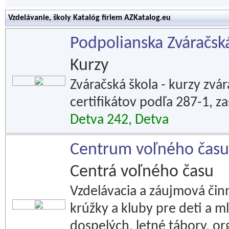
Vzdelávanie, školy Katalóg firiem AZKatalog.eu
Podpolianska Zváračská 
Kurzy
Zváračská škola - kurzy zvá
certifikátov podľa 287-1, z
Detva 242, Detva
Centrum voľného času 
Centrá voľného času
Vzdelávacia a záujmová čin
krúžky a kluby pre deti a m
dospelých, letné tábory, or