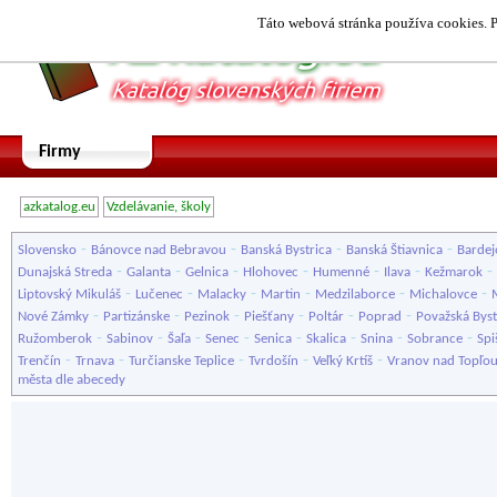
Táto webová stránka používa cookies. P
Firmy
azkatalog.eu
Vzdelávanie, školy
-
-
-
-
Slovensko
Bánovce nad Bebravou
Banská Bystrica
Banská Štiavnica
Bardej
-
-
-
-
-
-
-
Dunajská Streda
Galanta
Gelnica
Hlohovec
Humenné
Ilava
Kežmarok
-
-
-
-
-
-
Liptovský Mikuláš
Lučenec
Malacky
Martin
Medzilaborce
Michalovce
-
-
-
-
-
-
Nové Zámky
Partizánske
Pezinok
Piešťany
Poltár
Poprad
Považská Byst
-
-
-
-
-
-
-
-
Ružomberok
Sabinov
Šaľa
Senec
Senica
Skalica
Snina
Sobrance
Spi
-
-
-
-
-
Trenčín
Trnava
Turčianske Teplice
Tvrdošín
Veľký Krtíš
Vranov nad Topľo
města dle abecedy