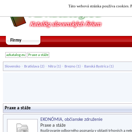
Táto webová stránka používa cookies. P
Firmy
azkatalog.eu
Praxe a stáže
-
-
-
-
Slovensko
Bratislava
(2)
Nitra
(1)
Brezno
(1)
Banská Bystrica
(1)
Praxe a stáže
EKONÓMIA, občianske združenie
Praxe a stáže
Rozširovanie odborného poznania v oblasti trhových a net