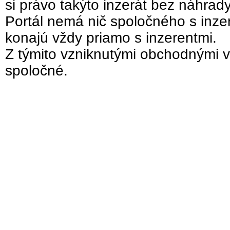
si právo takýto inzerát bez náhrad
Portál nemá nič spoločného s inzer
konajú vždy priamo s inzerentmi.
Z týmito vzniknutými obchodnými v
spoločné.