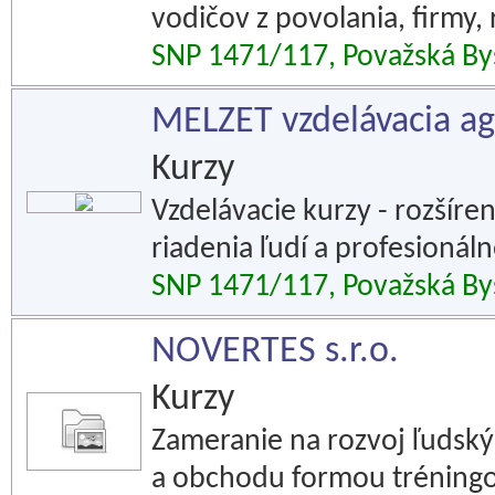
vodičov z povolania, firmy,
SNP 1471/117, Považská Bys
MELZET vzdelávacia a
Kurzy
Vzdelávacie kurzy - rozšíre
riadenia ľudí a profesionál
SNP 1471/117, Považská Bys
NOVERTES s.r.o.
Kurzy
Zameranie na rozvoj ľudsk
a obchodu formou tréningov