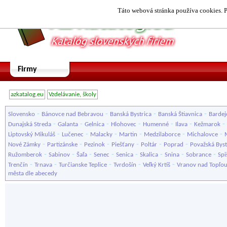
Táto webová stránka používa cookies. P
Firmy
azkatalog.eu
Vzdelávanie, školy
-
-
-
-
Slovensko
Bánovce nad Bebravou
Banská Bystrica
Banská Štiavnica
Bardej
-
-
-
-
-
-
-
Dunajská Streda
Galanta
Gelnica
Hlohovec
Humenné
Ilava
Kežmarok
-
-
-
-
-
-
Liptovský Mikuláš
Lučenec
Malacky
Martin
Medzilaborce
Michalovce
-
-
-
-
-
-
Nové Zámky
Partizánske
Pezinok
Piešťany
Poltár
Poprad
Považská Byst
-
-
-
-
-
-
-
-
Ružomberok
Sabinov
Šaľa
Senec
Senica
Skalica
Snina
Sobrance
Spi
-
-
-
-
-
Trenčín
Trnava
Turčianske Teplice
Tvrdošín
Veľký Krtíš
Vranov nad Topľo
města dle abecedy