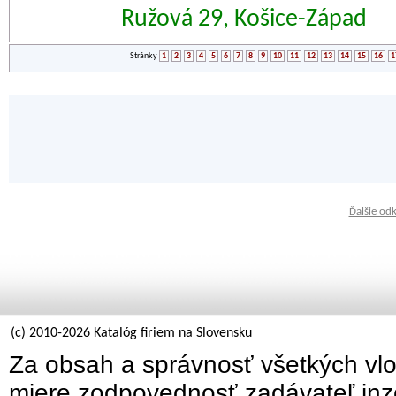
Ružová 29, Košice-Západ
Stránky
1
2
3
4
5
6
7
8
9
10
11
12
13
14
15
16
1
Ďalšie od
(c) 2010-2026 Katalóg firiem na Slovensku
Za obsah a správnosť všetkých vlo
miere zodpovednosť zadávateľ inz