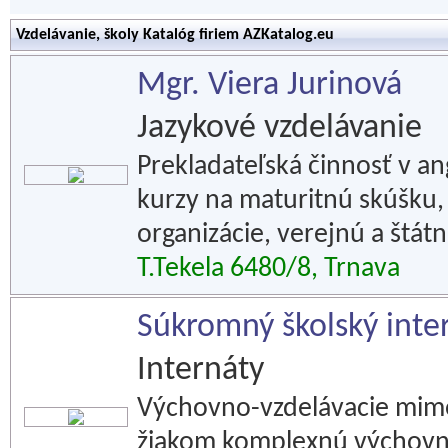
Vzdelávanie, školy Katalóg firiem AZKatalog.eu
Mgr. Viera Jurinová
Jazykové vzdelávanie
Prekladateľská činnosť v a
kurzy na maturitnú skúšku, 
organizácie, verejnú a štát
T.Tekela 6480/8, Trnava
Súkromný školský inte
Internáty
Výchovno-vzdelávacie mimo
žiakom komplexnú výchovno-