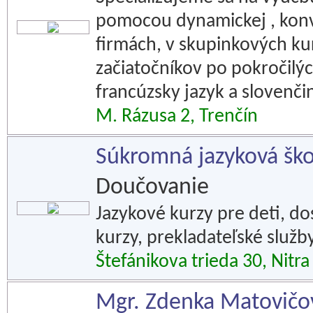
pomocou dynamickej , konv
firmách, v skupinkových ku
začiatočníkov po pokročilý
francúzsky jazyk a slovenči
M. Rázusa 2, Trenčín
Súkromná jazyková šk
Doučovanie
Jazykové kurzy pre deti, do
kurzy, prekladateľské služby
Štefánikova trieda 30, Nitra
Mgr. Zdenka Matovičov