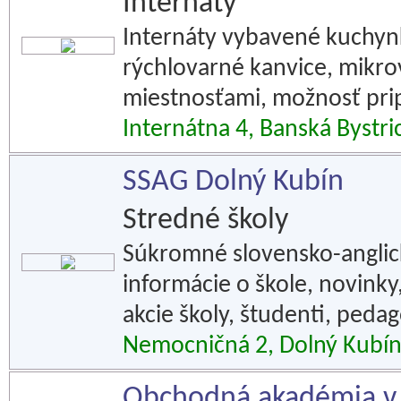
Internáty
Internáty vybavené kuchynk
rýchlovarné kanvice, mikrov
miestnosťami, možnosť prip
Internátna 4, Banská Bystri
SSAG Dolný Kubín
Stredné školy
Súkromné slovensko-anglic
informácie o škole, novinky,
akcie školy, študenti, pedag
Nemocničná 2, Dolný Kubí
Obchodná akadémia v