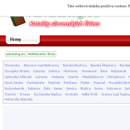
Táto webová stránka používa cookies. P
Firmy
azkatalog.eu
Vzdelávanie, školy
-
-
-
-
Slovensko
Bánovce nad Bebravou
Banská Bystrica
Banská Štiavnica
Bardej
-
-
-
-
-
-
-
Dunajská Streda
Galanta
Gelnica
Hlohovec
Humenné
Ilava
Kežmarok
-
-
-
-
-
-
Liptovský Mikuláš
Lučenec
Malacky
Martin
Medzilaborce
Michalovce
-
-
-
-
-
-
Nové Zámky
Partizánske
Pezinok
Piešťany
Poltár
Poprad
Považská Byst
-
-
-
-
-
-
-
-
Ružomberok
Sabinov
Šaľa
Senec
Senica
Skalica
Snina
Sobrance
Spi
-
-
-
-
-
Trenčín
Trnava
Turčianske Teplice
Tvrdošín
Veľký Krtíš
Vranov nad Topľo
města dle abecedy