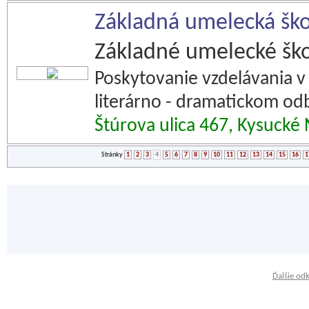
Základná umelecká šk
Základné umelecké ško
Poskytovanie vzdelávania
literárno - dramatickom odb
Štúrova ulica 467, Kysuck
Stránky
1
2
3
4
5
6
7
8
9
10
11
12
13
14
15
16
1
Ďalšie od