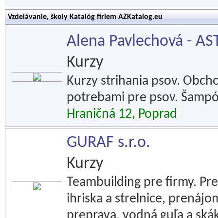
Vzdelávanie, školy Katalóg firiem AZKatalog.eu
Alena Pavlechová - AS
Kurzy
Kurzy strihania psov. Obch
potrebami pre psov. Šampó
Hraničná 12, Poprad
GURAF s.r.o.
Kurzy
Teambuilding pre firmy. Pre
ihriska a strelnice, prenáj
preprava, vodná guľa a ská