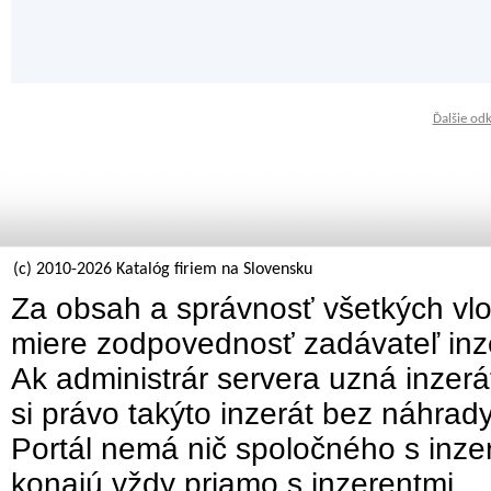
Ďalšie od
(c) 2010-2026 Katalóg firiem na Slovensku
Za obsah a správnosť všetkých vlo
miere zodpovednosť zadávateľ inz
Ak administrár servera uzná inzer
si právo takýto inzerát bez náhrad
Portál nemá nič spoločného s inzer
konajú vždy priamo s inzerentmi.