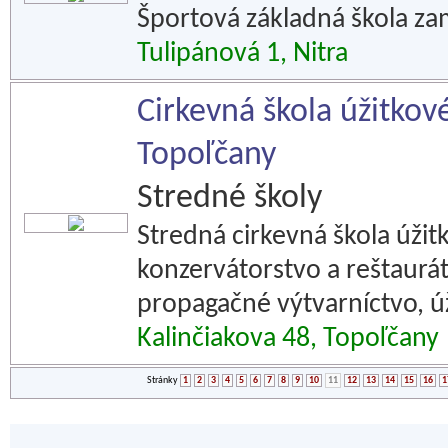
Športová základná škola zam
Tulipánová 1, Nitra
Cirkevná škola úžitkové
Topoľčany
Stredné školy
Stredná cirkevná škola úžit
konzervátorstvo a reštaurát
propagačné výtvarníctvo, ú
Kalinčiakova 48, Topoľčany
Stránky
1
2
3
4
5
6
7
8
9
10
11
12
13
14
15
16
1