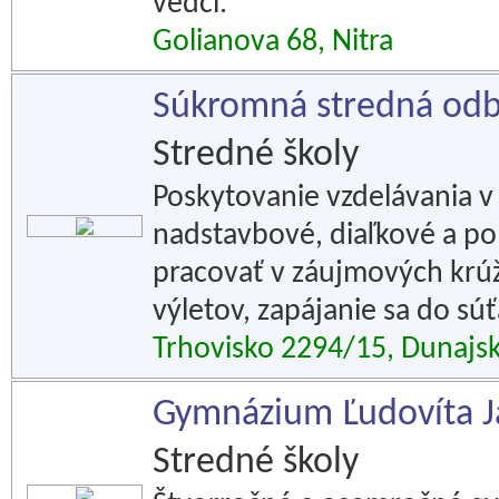
vedci.
Golianova 68, Nitra
Súkromná stredná odb
Stredné školy
Poskytovanie vzdelávania v
nadstavbové, diaľkové a p
pracovať v záujmových krúž
výletov, zapájanie sa do súť
Trhovisko 2294/15, Dunajs
Gymnázium Ľudovíta J
Stredné školy