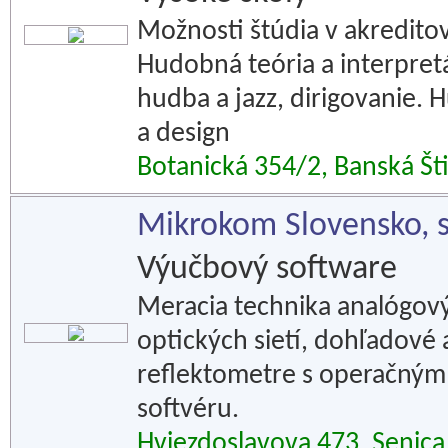
Možnosti štúdia v akredit
Hudobná teória a interpretá
hudba a jazz, dirigovanie. 
a design
Botanická 354/2, Banská Št
Mikrokom Slovensko, s.
Výučbový software
Meracia technika analógovýc
optických sietí, dohľadové
reflektometre s operačným 
softvéru.
Hviezdoslavova 473, Senica