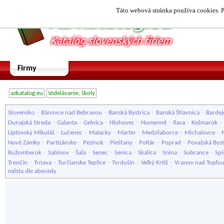
Táto webová stránka používa cookies. P
Firmy
azkatalog.eu
Vzdelávanie, školy
-
-
-
-
Slovensko
Bánovce nad Bebravou
Banská Bystrica
Banská Štiavnica
Bardej
-
-
-
-
-
-
-
Dunajská Streda
Galanta
Gelnica
Hlohovec
Humenné
Ilava
Kežmarok
-
-
-
-
-
-
Liptovský Mikuláš
Lučenec
Malacky
Martin
Medzilaborce
Michalovce
-
-
-
-
-
-
Nové Zámky
Partizánske
Pezinok
Piešťany
Poltár
Poprad
Považská Byst
-
-
-
-
-
-
-
-
Ružomberok
Sabinov
Šaľa
Senec
Senica
Skalica
Snina
Sobrance
Spi
-
-
-
-
-
Trenčín
Trnava
Turčianske Teplice
Tvrdošín
Veľký Krtíš
Vranov nad Topľo
města dle abecedy