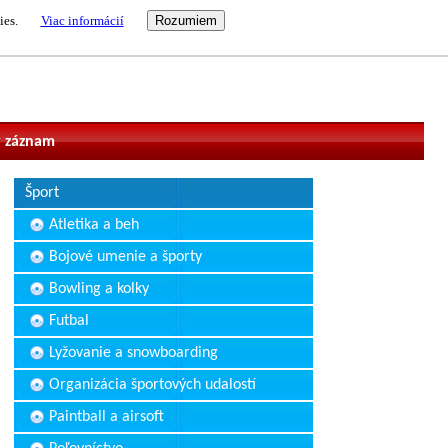
ies.
Viac informácií
vateľ
 záznam
Šport
Atletika a beh
Bojové umenie a športy
Bowling a kolky
Futbal
Lyžovanie a snowboarding
Organizácia športových udalostí
Paintball a airsoft