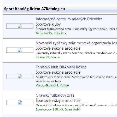
Šport Katalóg firiem AZKatalog.eu
Informačné centrum mladých Prievidza
Športové kluby
Činnosť futbalového tímu 3. mestskej ligy vo futbale. Info
Tenisová 25, Prievidza
Slovenský rybársky zväz,mestská organizácia Ma
Športové zväzy a asociácie
Slovenský rybársky zväz v Martine, história, zarybňovanie,
Stráne 53, Martin
Tenisový klub DRANaM Košice
Športové zväzy a asociácie
Mládežnícky tenis v rámci Slovenského tenisového zväzu, re
zime tenisová hala.
Vysokoškolská 4, Košice
Oravský futbalový zväz
Športové zväzy a asociácie
Oravský futbalový zväz - rozvoj futbalu na Orave - rozpis 
Športovcov 1181/3, Dolný Kubín