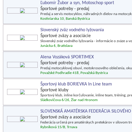
Ľubomír Žubor a syn, Motoschop sport
Športové potreby - predaj
Predaj a servis motocyklov, náhradných dielov na motocykl
Kostiviarska 10, Banská Bystrica
Slovenský zväz vodného lyžovania
Športové zväzy a asociácie
Slovenský zväz vodného lyžovania - informácie o zväze a v
Junácka 6, Bratislava
Alena Vozáková SPORTIMEX
Športové potreby - predaj
Predaj motocyklovej obuvi, motokrosového oblečenia, okuli
Považské Podhradie 418, Považská Bystrica
Športový klub BORIEVKA In Line team
Športové kluby
Športový klub, inline korčuľovanie, inline team, tréning, pr
Sládkovičova 6/26, Žiar nad Hronom
SLOVENSKÁ AMATÉRSKA FEDERÁCIA SILOVÉHO
Športové zväzy a asociácie
Federácia určená pre amatérskych pretekárov v silovom troj
Rybníková 15/B, Trnava