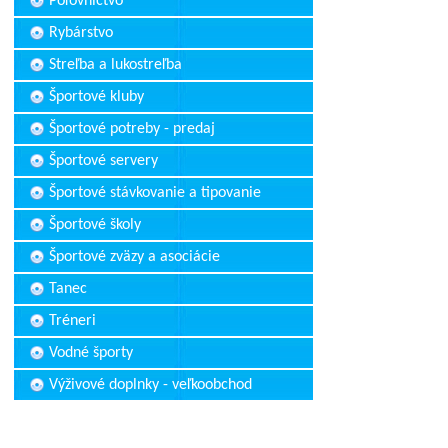
Poľovníctvo
Rybárstvo
Streľba a lukostreľba
Športové kluby
Športové potreby - predaj
Športové servery
Športové stávkovanie a tipovanie
Športové školy
Športové zväzy a asociácie
Tanec
Tréneri
Vodné športy
Výživové doplnky - veľkoobchod