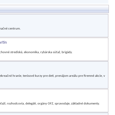
rmačné centrum.
rtin
 chovné strediská, ekonomika, rybárska súťaž, brigády.
kreačné hranie, tenisové kurzy pre deti, prenájom areálu pre firemné akcie, v
súťaží, rozhodcovia, delegáti, orgány OFZ, spravodaje, základné dokumenty.