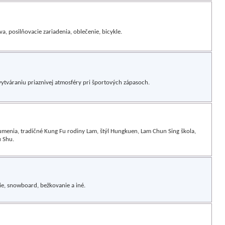
a, posilňovacie zariadenia, oblečenie, bicykle.
tváraniu priaznivej atmosféry pri športových zápasoch.
 umenia, tradičné Kung Fu rodiny Lam, štýl Hungkuen, Lam Chun Sing škola,
u Shu.
ie, snowboard, bežkovanie a iné.