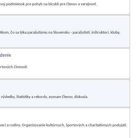
zvoj podmienok pre pohyb na bicykli pre členov a verejnosť.
kom, čo sa týka parašutizmu na Slovensku - parašutisti, inštruktori, kluby,
uženie
rtových činností.
 výsledky, štatistiky a rekordy, zoznam členov, diskusia.
ecí a rodiny. Organizovanie kultúrnych, športových a charitatívnych podujatí.