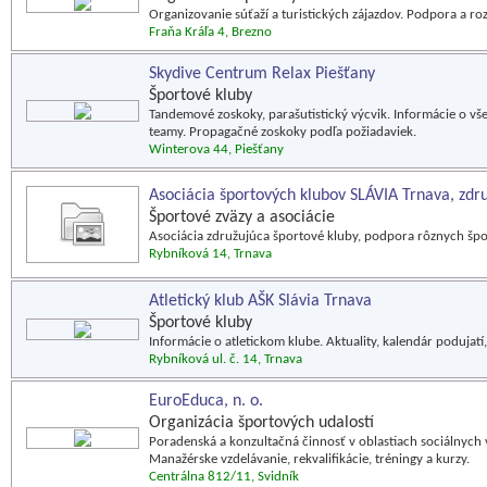
Organizovanie súťaží a turistických zájazdov. Podpora a ro
Fraňa Kráľa 4, Brezno
Skydive Centrum Relax Piešťany
Športové kluby
Tandemové zoskoky, parašutistický výcvik. Informácie o všet
teamy. Propagačné zoskoky podľa požiadaviek.
Winterova 44, Piešťany
Asociácia športových klubov SLÁVIA Trnava, zdr
Športové zväzy a asociácie
Asociácia združujúca športové kluby, podpora rôznych špo
Rybníková 14, Trnava
Atletický klub AŠK Slávia Trnava
Športové kluby
Informácie o atletickom klube. Aktuality, kalendár podujatí,
Rybníková ul. č. 14, Trnava
EuroEduca, n. o.
Organizácia športových udalostí
Poradenská a konzultačná činnosť v oblastiach sociálnych v
Manažérske vzdelávanie, rekvalifikácie, tréningy a kurzy.
Centrálna 812/11, Svidník