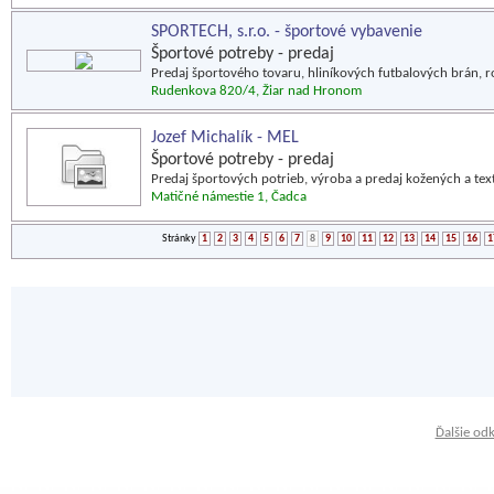
SPORTECH, s.r.o. - športové vybavenie
Športové potreby - predaj
Predaj športového tovaru, hliníkových futbalových brán, r
Rudenkova 820/4, Žiar nad Hronom
Jozef Michalík - MEL
Športové potreby - predaj
Predaj športových potrieb, výroba a predaj kožených a tex
Matičné námestie 1, Čadca
Stránky
1
2
3
4
5
6
7
8
9
10
11
12
13
14
15
16
1
Ďalšie od