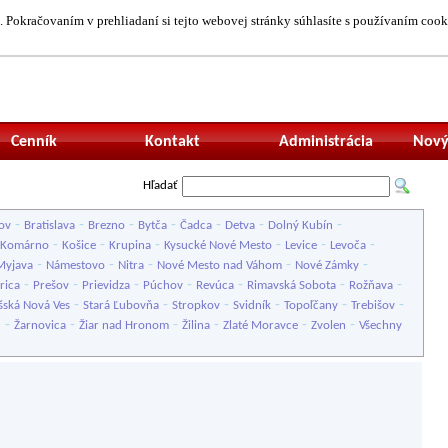
 Pokračovaním v prehliadaní si tejto webovej stránky súhlasíte s používaním cook
Neprihlásený uží
Cenník
Kontakt
Administrácia
Nový
Hľadať
-
-
-
-
-
-
-
ov
Bratislava
Brezno
Bytča
Čadca
Detva
Dolný Kubín
-
-
-
-
-
-
Komárno
Košice
Krupina
Kysucké Nové Mesto
Levice
Levoča
-
-
-
-
-
Myjava
Námestovo
Nitra
Nové Mesto nad Váhom
Nové Zámky
-
-
-
-
-
-
-
rica
Prešov
Prievidza
Púchov
Revúca
Rimavská Sobota
Rožňava
-
-
-
-
-
-
šská Nová Ves
Stará Ľubovňa
Stropkov
Svidník
Topoľčany
Trebišov
-
-
-
-
-
-
u
Žarnovica
Žiar nad Hronom
Žilina
Zlaté Moravce
Zvolen
Všechny