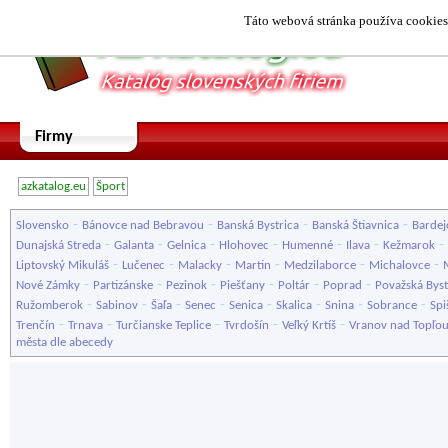
Táto webová stránka používa cookies.
Firmy
azkatalog.eu
Šport
-
-
-
-
Slovensko
Bánovce nad Bebravou
Banská Bystrica
Banská Štiavnica
Bardej
-
-
-
-
-
-
-
Dunajská Streda
Galanta
Gelnica
Hlohovec
Humenné
Ilava
Kežmarok
-
-
-
-
-
-
Liptovský Mikuláš
Lučenec
Malacky
Martin
Medzilaborce
Michalovce
-
-
-
-
-
-
Nové Zámky
Partizánske
Pezinok
Piešťany
Poltár
Poprad
Považská Byst
-
-
-
-
-
-
-
-
Ružomberok
Sabinov
Šaľa
Senec
Senica
Skalica
Snina
Sobrance
Spi
-
-
-
-
-
Trenčín
Trnava
Turčianske Teplice
Tvrdošín
Veľký Krtíš
Vranov nad Topľo
města dle abecedy