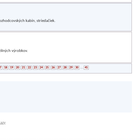
ozhodcovských kabín, striedačiek.
tilných výrobkov.
7
18
19
20
21
22
23
24
25
26
27
28
29
30
...
45
kazy