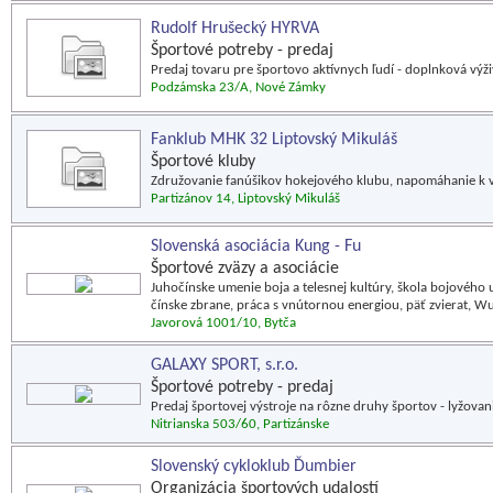
Rudolf Hrušecký HYRVA
Športové potreby - predaj
Predaj tovaru pre športovo aktívnych ľudí - doplnková výživ
Podzámska 23/A, Nové Zámky
Fanklub MHK 32 Liptovský Mikuláš
Športové kluby
Združovanie fanúšikov hokejového klubu, napomáhanie k vy
Partizánov 14, Liptovský Mikuláš
Slovenská asociácia Kung - Fu
Športové zväzy a asociácie
Juhočínske umenie boja a telesnej kultúry, škola bojového
čínske zbrane, práca s vnútornou energiou, päť zvierat, W
Javorová 1001/10, Bytča
GALAXY SPORT, s.r.o.
Športové potreby - predaj
Predaj športovej výstroje na rôzne druhy športov - lyžovan
Nitrianska 503/60, Partizánske
Slovenský cykloklub Ďumbier
Organizácia športových udalostí