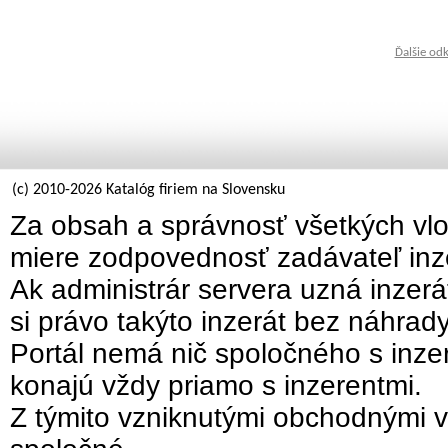
Ďalšie od
(c) 2010-2026 Katalóg firiem na Slovensku
Za obsah a správnosť všetkých vlo
miere zodpovednosť zadávateľ inz
Ak administrár servera uzná inzer
si právo takýto inzerát bez náhrad
Portál nemá nič spoločného s inzer
konajú vždy priamo s inzerentmi.
Z týmito vzniknutými obchodnými v