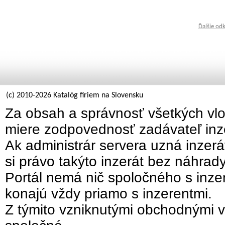
Ďalšie od
(c) 2010-2026 Katalóg firiem na Slovensku
Za obsah a správnosť všetkých vlo
miere zodpovednosť zadávateľ inz
Ak administrár servera uzná inzer
si právo takýto inzerát bez náhrad
Portál nemá nič spoločného s inzer
konajú vždy priamo s inzerentmi.
Z týmito vzniknutými obchodnými v