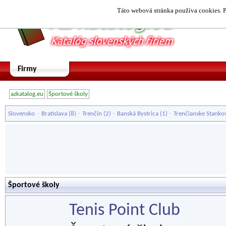
Táto webová stránka používa cookies. P
Firmy
azkatalog.eu
Športové školy
-
-
-
-
Slovensko
Bratislava
(8)
Trenčín
(2)
Banská Bystrica
(1)
Trenčianske Stanko
Športové školy
Tenis Point Club