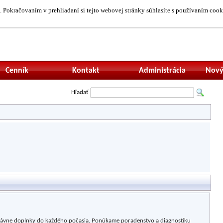
 Pokračovaním v prehliadaní si tejto webovej stránky súhlasíte s používaním cook
Neprihlásený uží
Cenník
Kontakt
Administrácia
Nový
Hľadať
právne doplnky do každého počasia. Ponúkame poradenstvo a diagnostiku