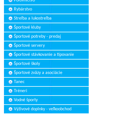
Poľovníctvo
Rybárstvo
Streľba a lukostreľba
Športové kluby
Športové potreby - predaj
Športové servery
Športové stávkovanie a tipovanie
Športové školy
Športové zväzy a asociácie
Tanec
Tréneri
Vodné športy
Výživové doplnky - veľkoobchod