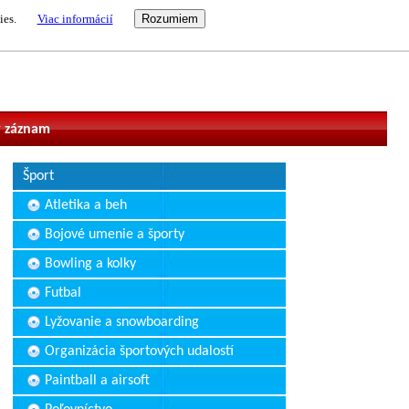
ies.
Viac informácií
vateľ
 záznam
Šport
Atletika a beh
Bojové umenie a športy
Bowling a kolky
Futbal
Lyžovanie a snowboarding
Organizácia športových udalostí
Paintball a airsoft