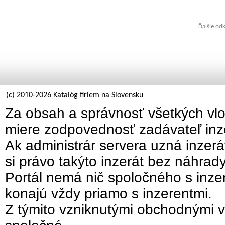
Ďalšie od
(c) 2010-2026 Katalóg firiem na Slovensku
Za obsah a správnosť všetkých vlo
miere zodpovednosť zadávateľ inz
Ak administrár servera uzná inzer
si právo takýto inzerát bez náhrad
Portál nemá nič spoločného s inzer
konajú vždy priamo s inzerentmi.
Z týmito vzniknutými obchodnými v