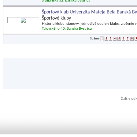
Sitnianska 32, Banská Bystrica
Športový klub Univerzita Mateja Bela Banská By
Športové kluby
História klubu, stanovy, jednotlivé oddiely klubu, zloženi
Tajovského 40, Banská Bystrica
Stránky
1
2
3
4
5
6
7
8
9
Ďalšie od