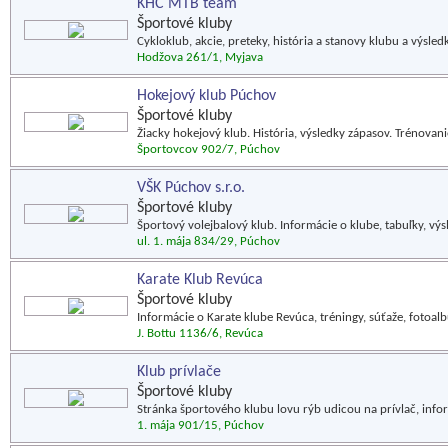
KHC MTB team
Športové kluby
Cykloklub, akcie, preteky, história a stanovy klubu a výsled
Hodžova 261/1, Myjava
Hokejový klub Púchov
Športové kluby
Žiacky hokejový klub. História, výsledky zápasov. Trénovan
Športovcov 902/7, Púchov
VŠK Púchov s.r.o.
Športové kluby
Športový volejbalový klub. Informácie o klube, tabuľky, výsle
ul. 1. mája 834/29, Púchov
Karate Klub Revúca
Športové kluby
Informácie o Karate klube Revúca, tréningy, súťaže, fotoal
J. Bottu 1136/6, Revúca
Klub prívlače
Športové kluby
Stránka športového klubu lovu rýb udicou na prívlač, informá
1. mája 901/15, Púchov