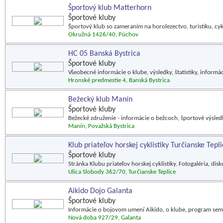
Športový klub Matterhorn
Športové kluby
Športový klub so zameraním na horolezectvo, turistiku, cykl
Okružná 1426/40, Púchov
HC 05 Banská Bystrica
Športové kluby
Všeobecné informácie o klube, výsledky, štatistiky, inform
Hronské predmestie 4, Banská Bystrica
Bežecký klub Manín
Športové kluby
Bežecké združenie - informácie o bežcoch, športové výsledk
Manín, Považská Bystrica
Klub priateľov horskej cyklistiky Turčianske Tepl
Športové kluby
Stránka Klubu priateľov horskej cyklistiky. Fotogaléria, disku
Ulica Slobody 362/70, Turčianske Teplice
Aikido Dojo Galanta
Športové kluby
Informácie o bojovom umení Aikido, o klube, program seminá
Nová doba 927/29, Galanta