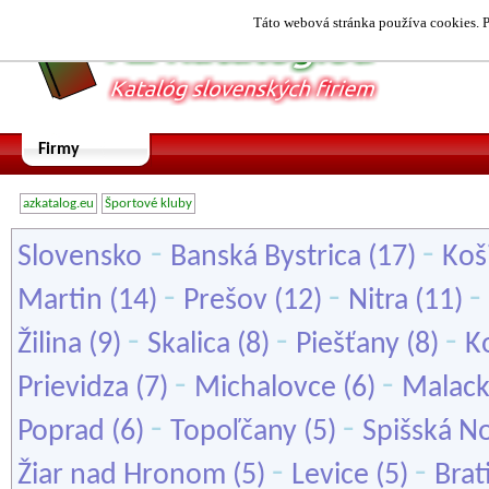
Táto webová stránka používa cookies. P
Firmy
azkatalog.eu
Športové kluby
-
-
Slovensko
Banská Bystrica
(17)
Koš
-
-
-
Martin
(14)
Prešov
(12)
Nitra
(11)
-
-
-
Žilina
(9)
Skalica
(8)
Piešťany
(8)
K
-
-
Prievidza
(7)
Michalovce
(6)
Malac
-
-
Poprad
(6)
Topoľčany
(5)
Spišská N
-
-
Žiar nad Hronom
(5)
Levice
(5)
Brat