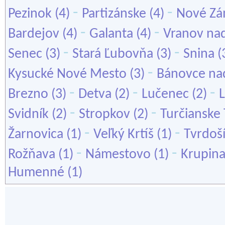
-
-
Pezinok
(4)
Partizánske
(4)
Nové Z
-
-
Bardejov
(4)
Galanta
(4)
Vranov na
-
-
Senec
(3)
Stará Ľubovňa
(3)
Snina
(
-
Kysucké Nové Mesto
(3)
Bánovce na
-
-
-
Brezno
(3)
Detva
(2)
Lučenec
(2)
-
-
Svidník
(2)
Stropkov
(2)
Turčianske 
-
-
Žarnovica
(1)
Veľký Krtíš
(1)
Tvrdoš
-
-
Rožňava
(1)
Námestovo
(1)
Krupin
Humenné
(1)