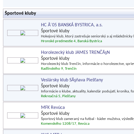
Športové kluby
HC Â´05 BANSKÁ BYSTRICA, a.s.
Športové kluby
Hokejový klub, ktorý zastrešuje seniorský a aj mládežnícky 
Hronské predmestie 4, Banská Bystrica
Horolezecký klub JAMES TRENČÄşN
Športové kluby
Horolezecký klub Trenčín, informácie o horolezectve, sprie
Radlinského 9, Trenčín
Veslársky klub SÄşňava Piešťany
Športové kluby
Informácie o klube, aktuality, kalendár podujatí, kronika, fo
Rekreačná 5, Piešťany
MFK Revúca
Športové kluby
Športový klub zameraný na futbal - káder mužstva, výsledky, 
Komenského 1208/17, Revúca