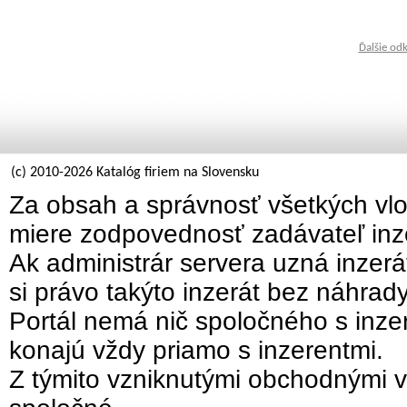
Ďalšie od
(c) 2010-2026 Katalóg firiem na Slovensku
Za obsah a správnosť všetkých vlo
miere zodpovednosť zadávateľ inz
Ak administrár servera uzná inzer
si právo takýto inzerát bez náhrad
Portál nemá nič spoločného s inzer
konajú vždy priamo s inzerentmi.
Z týmito vzniknutými obchodnými v