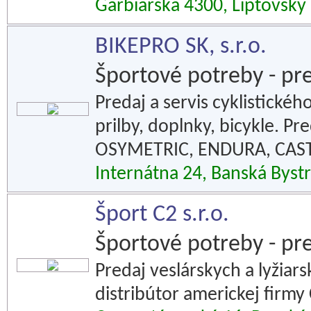
Garbiarská 4300, Liptovský
BIKEPRO SK, s.r.o.
Športové potreby - pr
Predaj a servis cyklistickéh
prilby, doplnky, bicykle. Pr
OSYMETRIC, ENDURA, CAST
Internátna 24, Banská Bystr
Šport C2 s.r.o.
Športové potreby - pr
Predaj veslárskych a lyžiar
distribútor americkej firmy