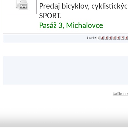
Predaj bicyklov, cyklistick
SPORT.
Pasáž 3, Michalovce
Stránky
1
2
3
4
5
6
7
8
Ďalšie od