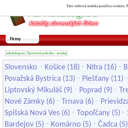
Táto webová stránka používa cookies. P
Firmy
azkatalog.eu
Športové potreby - predaj
-
-
-
Slovensko
Košice
(18)
Nitra
(16)
B
-
Považská Bystrica
(13)
Piešťany
(11)
-
-
Liptovský Mikuláš
(9)
Poprad
(9)
Tr
-
-
Nové Zámky
(6)
Trnava
(6)
Prievidz
-
-
Spišská Nová Ves
(6)
Topoľčany
(5)
-
-
Bardejov
(5)
Komárno
(5)
Čadca
(5