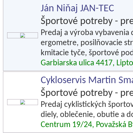
Ján Niňaj JAN-TEC
Športové potreby - pr
Predaj a výroba vybavenia d
ergometre, posilňovacie stro
kmitacie tyče, športové pod
Garbiarska ulica 4417, Lipt
Cykloservis Martin Sm
Športové potreby - pr
Predaj cyklistických športo
diely, oblečenie, obutie a d
Centrum 19/24, Považská B