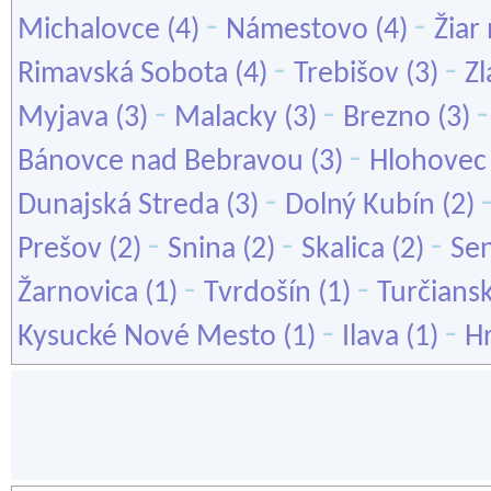
-
-
Michalovce
(4)
Námestovo
(4)
Žiar
-
-
Rimavská Sobota
(4)
Trebišov
(3)
Z
-
-
Myjava
(3)
Malacky
(3)
Brezno
(3)
-
Bánovce nad Bebravou
(3)
Hlohovec
-
Dunajská Streda
(3)
Dolný Kubín
(2)
-
-
-
Prešov
(2)
Snina
(2)
Skalica
(2)
Se
-
-
Žarnovica
(1)
Tvrdošín
(1)
Turčiansk
-
-
Kysucké Nové Mesto
(1)
Ilava
(1)
H