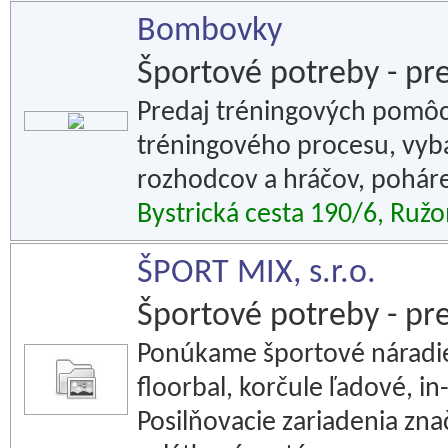
Bombovky
Športové potreby - pr
Predaj tréningových pomôco
tréningového procesu, vyba
rozhodcov a hráčov, poháre 
Bystrická cesta 190/6, Ru
ŠPORT MIX, s.r.o.
Športové potreby - pr
Ponúkame športové náradie 
floorbal, korčule ľadové, in
Posilňovacie zariadenia z