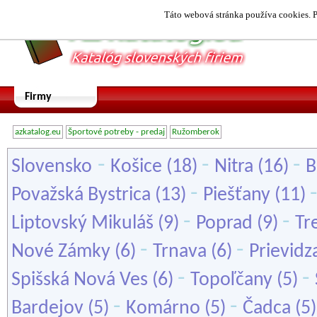
Táto webová stránka používa cookies. P
Firmy
azkatalog.eu
Športové potreby - predaj
Ružomberok
-
-
-
Slovensko
Košice
(18)
Nitra
(16)
B
-
Považská Bystrica
(13)
Piešťany
(11)
-
-
Liptovský Mikuláš
(9)
Poprad
(9)
Tr
-
-
Nové Zámky
(6)
Trnava
(6)
Prievidz
-
-
Spišská Nová Ves
(6)
Topoľčany
(5)
-
-
Bardejov
(5)
Komárno
(5)
Čadca
(5