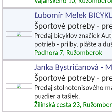
Vajanského 10, Ružombero
Ľubomír Melek BICYK
Športové potreby - pr
Predaj bicyklov značiek Aut
potrieb - prilby, plášte a du
Podhora 7, Ružomberok
Janka Bystričanová - 
Športové potreby - pr
Predaj stolnotenisového mat
puzdier a tašiek.
Žilinská cesta 23, Ružombe