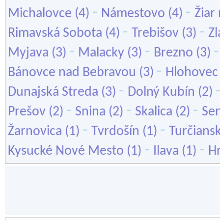
-
-
Michalovce
(4)
Námestovo
(4)
Žiar
-
-
Rimavská Sobota
(4)
Trebišov
(3)
Z
-
-
Myjava
(3)
Malacky
(3)
Brezno
(3)
-
Bánovce nad Bebravou
(3)
Hlohovec
-
Dunajská Streda
(3)
Dolný Kubín
(2)
-
-
-
Prešov
(2)
Snina
(2)
Skalica
(2)
Se
-
-
Žarnovica
(1)
Tvrdošín
(1)
Turčiansk
-
-
Kysucké Nové Mesto
(1)
Ilava
(1)
H