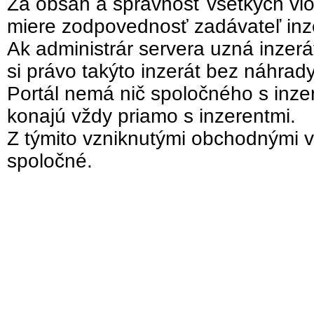
Za obsah a správnosť všetkých vlo
miere zodpovednosť zadávateľ inz
Ak administrár servera uzná inzer
si právo takýto inzerát bez náhrad
Portál nemá nič spoločného s inzer
konajú vždy priamo s inzerentmi.
Z týmito vzniknutými obchodnými v
spoločné.