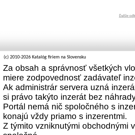
Ďalšie od
(c) 2010-2026 Katalóg firiem na Slovensku
Za obsah a správnosť všetkých vlo
miere zodpovednosť zadávateľ inz
Ak administrár servera uzná inzer
si právo takýto inzerát bez náhrad
Portál nemá nič spoločného s inzer
konajú vždy priamo s inzerentmi.
Z týmito vzniknutými obchodnými v