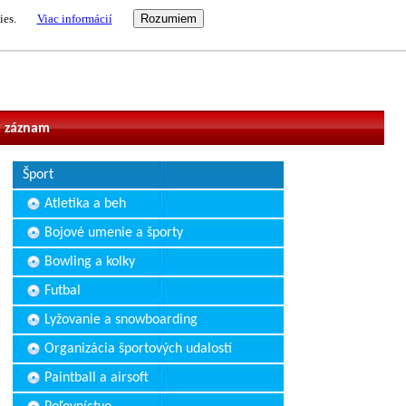
ies.
Viac informácií
vateľ
 záznam
Šport
Atletika a beh
Bojové umenie a športy
Bowling a kolky
Futbal
Lyžovanie a snowboarding
Organizácia športových udalostí
Paintball a airsoft