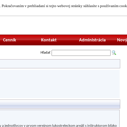
 Pokračovaním v prehliadaní si tejto webovej stránky súhlasíte s používaním cook
Neprihlásený uží
Cenník
Kontakt
Administrácia
Nový
Hľadať
 a jednotlivcov v prvom verejnom lukostreleckom areáli s inštruktorom blízko