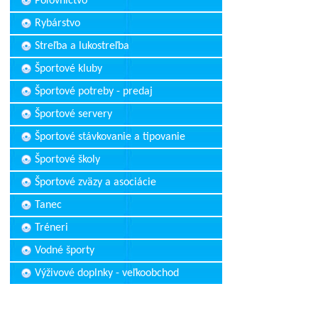
Poľovníctvo
Rybárstvo
Streľba a lukostreľba
Športové kluby
Športové potreby - predaj
Športové servery
Športové stávkovanie a tipovanie
Športové školy
Športové zväzy a asociácie
Tanec
Tréneri
Vodné športy
Výživové doplnky - veľkoobchod