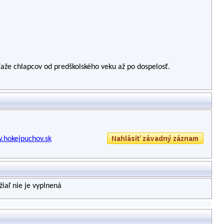
úťaže chlapcov od predškolského veku až po dospelosť.
.hokejpuchov.sk
iaľ nie je vyplnená