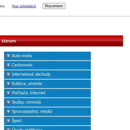
ies.
Viac informácií
vateľ
 záznam
Auto-moto
Cestovanie
Internetové obchody
Kultúra, umenie
Počítače, internet
Služby, remeslá
Spravodajstvo, médiá
Šport