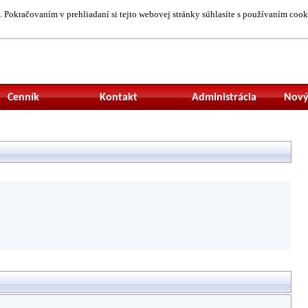
 Pokračovaním v prehliadaní si tejto webovej stránky súhlasíte s používaním cook
Neprihlásený uží
Cenník
Kontakt
Administrácia
Nový