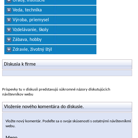
Úrady, inštitúcie
Veda, technika
Výroba, priemysel
Vzdelávanie, školy
Zábava, hobby
Zdravie, životný štýl
Diskusia k firme
Príspevky tu v diskusii predstavujú súkromné názory diskutujúcich
návštevníkov webu
Vloženie nového komentára do diskusie.
Vložte nový komentár. Podeľte sa o svoje skúsenosti s ostatnými návštevníkmi
webu.