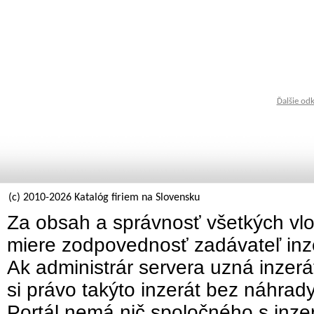
Ďalšie od
(c) 2010-2026 Katalóg firiem na Slovensku
Za obsah a správnosť všetkých vlo
miere zodpovednosť zadávateľ inz
Ak administrár servera uzná inzer
si právo takýto inzerát bez náhrad
Portál nemá nič spoločného s inzer