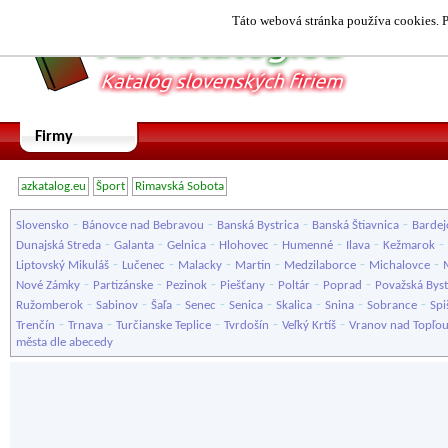
Táto webová stránka používa cookies. P
Firmy
azkatalog.eu
Šport
Rimavská Sobota
-
-
-
-
Slovensko
Bánovce nad Bebravou
Banská Bystrica
Banská Štiavnica
Bardej
-
-
-
-
-
-
-
Dunajská Streda
Galanta
Gelnica
Hlohovec
Humenné
Ilava
Kežmarok
-
-
-
-
-
-
Liptovský Mikuláš
Lučenec
Malacky
Martin
Medzilaborce
Michalovce
-
-
-
-
-
-
Nové Zámky
Partizánske
Pezinok
Piešťany
Poltár
Poprad
Považská Byst
-
-
-
-
-
-
-
-
Ružomberok
Sabinov
Šaľa
Senec
Senica
Skalica
Snina
Sobrance
Spi
-
-
-
-
-
Trenčín
Trnava
Turčianske Teplice
Tvrdošín
Veľký Krtíš
Vranov nad Topľo
města dle abecedy