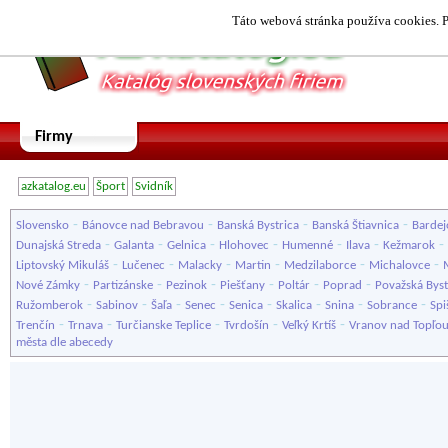
Táto webová stránka používa cookies. P
Firmy
azkatalog.eu
Šport
Svidník
-
-
-
-
Slovensko
Bánovce nad Bebravou
Banská Bystrica
Banská Štiavnica
Bardej
-
-
-
-
-
-
-
Dunajská Streda
Galanta
Gelnica
Hlohovec
Humenné
Ilava
Kežmarok
-
-
-
-
-
-
Liptovský Mikuláš
Lučenec
Malacky
Martin
Medzilaborce
Michalovce
-
-
-
-
-
-
Nové Zámky
Partizánske
Pezinok
Piešťany
Poltár
Poprad
Považská Byst
-
-
-
-
-
-
-
-
Ružomberok
Sabinov
Šaľa
Senec
Senica
Skalica
Snina
Sobrance
Spi
-
-
-
-
-
Trenčín
Trnava
Turčianske Teplice
Tvrdošín
Veľký Krtíš
Vranov nad Topľo
města dle abecedy