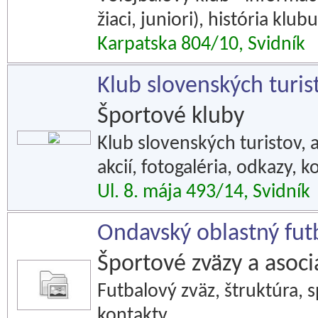
žiaci, juniori), história klub
Karpatska 804/10, Svidník
Klub slovenských turis
Športové kluby
Klub slovenských turistov, a
akcií, fotogaléria, odkazy, k
Ul. 8. mája 493/14, Svidník
Ondavský oblastný futb
Športové zväzy a asoci
Futbalový zväz, štruktúra, 
kontakty.