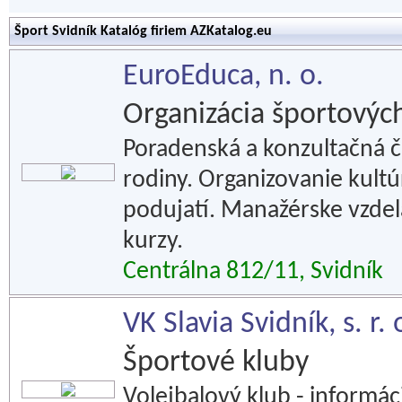
Šport Svidník Katalóg firiem AZKatalog.eu
EuroEduca, n. o.
Organizácia športových
Poradenská a konzultačná či
rodiny. Organizovanie kultú
podujatí. Manažérske vzdelá
kurzy.
Centrálna 812/11, Svidník
VK Slavia Svidník, s. r.
Športové kluby
Volejbalový klub - informác