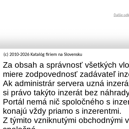
Ďalšie od
(c) 2010-2026 Katalóg firiem na Slovensku
Za obsah a správnosť všetkých vlo
miere zodpovednosť zadávateľ inz
Ak administrár servera uzná inzer
si právo takýto inzerát bez náhrad
Portál nemá nič spoločného s inzer
konajú vždy priamo s inzerentmi.
Z týmito vzniknutými obchodnými v