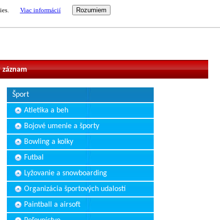
ies.
Viac informácií
vateľ
 záznam
Šport
Atletika a beh
Bojové umenie a športy
Bowling a kolky
Futbal
Lyžovanie a snowboarding
Organizácia športových udalostí
Paintball a airsoft