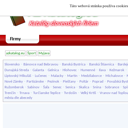
Táto webová stránka používa cookies.
Firmy
azkatalog.eu
Šport
Myjava
-
-
-
-
Slovensko
Bánovce nad Bebravou
Banská Bystrica
Banská Štiavnica
Bardej
-
-
-
-
-
-
-
Dunajská Streda
Galanta
Gelnica
Hlohovec
Humenné
Ilava
Kežmarok
-
-
-
-
-
-
Liptovský Mikuláš
Lučenec
Malacky
Martin
Medzilaborce
Michalovce
-
-
-
-
-
-
Nové Zámky
Partizánske
Pezinok
Piešťany
Poltár
Poprad
Považská Byst
-
-
-
-
-
-
-
-
Ružomberok
Sabinov
Šaľa
Senec
Senica
Skalica
Snina
Sobrance
Spi
-
-
-
-
-
Trenčín
Trnava
Turčianske Teplice
Tvrdošín
Veľký Krtíš
Vranov nad Topľo
města dle abecedy