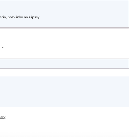
léria, pozvánky na zápasy.
ia.
kazy