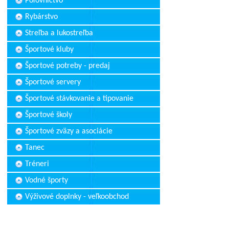
Poľovníctvo
Rybárstvo
Streľba a lukostreľba
Športové kluby
Športové potreby - predaj
Športové servery
Športové stávkovanie a tipovanie
Športové školy
Športové zväzy a asociácie
Tanec
Tréneri
Vodné športy
Výživové doplnky - veľkoobchod