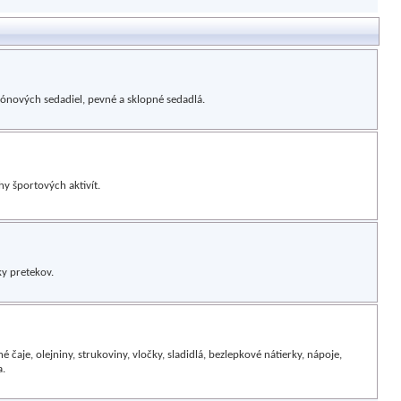
diónových sedadiel, pevné a sklopné sedadlá.
y športových aktivít.
ky pretekov.
 čaje, olejniny, strukoviny, vločky, sladidlá, bezlepkové nátierky, nápoje,
a.