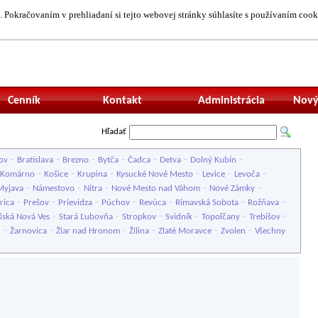
 Pokračovaním v prehliadaní si tejto webovej stránky súhlasíte s používaním cook
Neprihlásený uží
Cenník
Kontakt
Administrácia
Nový
Hľadať
-
-
-
-
-
-
-
ov
Bratislava
Brezno
Bytča
Čadca
Detva
Dolný Kubín
-
-
-
-
-
-
Komárno
Košice
Krupina
Kysucké Nové Mesto
Levice
Levoča
-
-
-
-
-
Myjava
Námestovo
Nitra
Nové Mesto nad Váhom
Nové Zámky
-
-
-
-
-
-
-
rica
Prešov
Prievidza
Púchov
Revúca
Rimavská Sobota
Rožňava
-
-
-
-
-
-
šská Nová Ves
Stará Ľubovňa
Stropkov
Svidník
Topoľčany
Trebišov
-
-
-
-
-
-
u
Žarnovica
Žiar nad Hronom
Žilina
Zlaté Moravce
Zvolen
Všechny