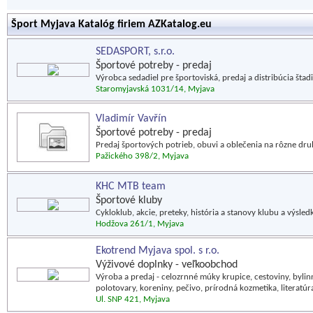
Šport Myjava Katalóg firiem AZKatalog.eu
SEDASPORT, s.r.o.
Športové potreby - predaj
Výrobca sedadiel pre športoviská, predaj a distribúcia šta
Staromyjavská 1031/14, Myjava
Vladimír Vavřín
Športové potreby - predaj
Predaj športových potrieb, obuvi a oblečenia na rôzne druh
Pažického 398/2, Myjava
KHC MTB team
Športové kluby
Cykloklub, akcie, preteky, história a stanovy klubu a výsled
Hodžova 261/1, Myjava
Ekotrend Myjava spol. s r.o.
Výživové doplnky - veľkoobchod
Výroba a predaj - celozrnné múky krupice, cestoviny, bylinné
polotovary, koreniny, pečivo, prírodná kozmetika, literatúr
Ul. SNP 421, Myjava