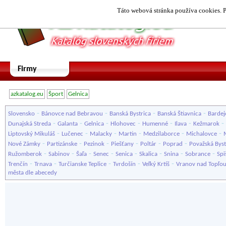
Táto webová stránka používa cookies. P
Firmy
azkatalog.eu
Šport
Gelnica
-
-
-
-
Slovensko
Bánovce nad Bebravou
Banská Bystrica
Banská Štiavnica
Bardej
-
-
-
-
-
-
-
Dunajská Streda
Galanta
Gelnica
Hlohovec
Humenné
Ilava
Kežmarok
-
-
-
-
-
-
Liptovský Mikuláš
Lučenec
Malacky
Martin
Medzilaborce
Michalovce
-
-
-
-
-
-
Nové Zámky
Partizánske
Pezinok
Piešťany
Poltár
Poprad
Považská Byst
-
-
-
-
-
-
-
-
Ružomberok
Sabinov
Šaľa
Senec
Senica
Skalica
Snina
Sobrance
Spi
-
-
-
-
-
Trenčín
Trnava
Turčianske Teplice
Tvrdošín
Veľký Krtíš
Vranov nad Topľo
města dle abecedy