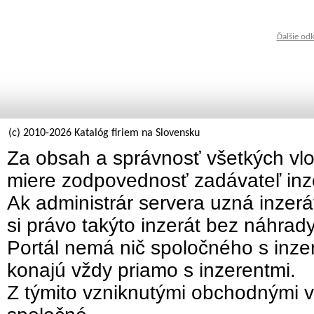
Ďalšie od
(c) 2010-2026 Katalóg firiem na Slovensku
Za obsah a správnosť všetkých vlo
miere zodpovednosť zadávateľ inz
Ak administrár servera uzná inzer
si právo takýto inzerát bez náhrad
Portál nemá nič spoločného s inzer
konajú vždy priamo s inzerentmi.
Z týmito vzniknutými obchodnými v